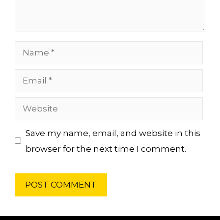
Name
Email
Website
Save my name, email, and website in this
browser for the next time I comment.