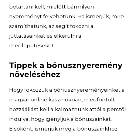
betartani kell, mielőtt bármilyen
nyereményt felvehetünk. Ha ismerjük, mire
számíthatunk, az segít fokozni a
juttatásainkat és elkerülni a
meglepetéseket.
Tippek a bónusznyeremény
növeléséhez
Hogy fokozzuk a bónusznyereményeinket a
magyar online kaszinókban, megfontolt
hozzáállást kell alkalmaznunk attól a perctől
indulva, hogy igényljük a bónuszainkat.
Elsőként, ismerjük meg a bónuszainkhoz