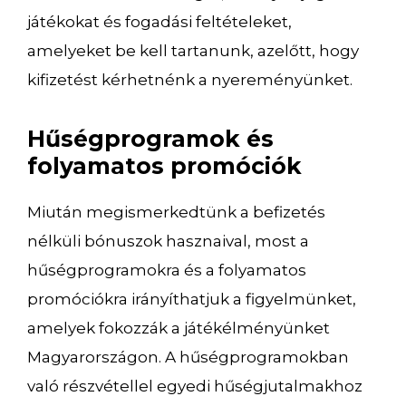
játékokat és fogadási feltételeket,
amelyeket be kell tartanunk, azelőtt, hogy
kifizetést kérhetnénk a nyereményünket.
Hűségprogramok és
folyamatos promóciók
Miután megismerkedtünk a befizetés
nélküli bónuszok hasznaival, most a
hűségprogramokra és a folyamatos
promóciókra irányíthatjuk a figyelmünket,
amelyek fokozzák a játékélményünket
Magyarországon. A hűségprogramokban
való részvétellel egyedi hűségjutalmakhoz