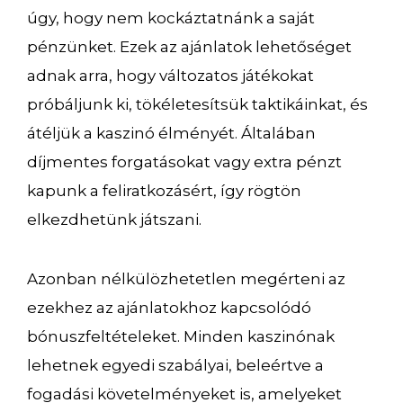
úgy, hogy nem kockáztatnánk a saját
pénzünket. Ezek az ajánlatok lehetőséget
adnak arra, hogy változatos játékokat
próbáljunk ki, tökéletesítsük taktikáinkat, és
átéljük a kaszinó élményét. Általában
díjmentes forgatásokat vagy extra pénzt
kapunk a feliratkozásért, így rögtön
elkezdhetünk játszani.
Azonban nélkülözhetetlen megérteni az
ezekhez az ajánlatokhoz kapcsolódó
bónuszfeltételeket. Minden kaszinónak
lehetnek egyedi szabályai, beleértve a
fogadási követelményeket is, amelyeket