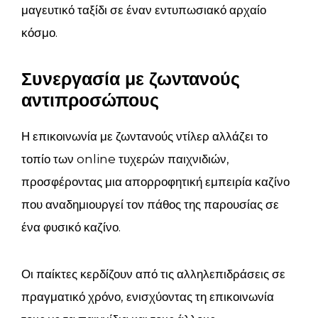
μαγευτικό ταξίδι σε έναν εντυπωσιακό αρχαίο
κόσμο.
Συνεργασία με ζωντανούς
αντιπροσώπους
Η επικοινωνία με ζωντανούς ντίλερ αλλάζει το
τοπίο των online τυχερών παιχνιδιών,
προσφέροντας μια απορροφητική εμπειρία καζίνο
που αναδημιουργεί τον πάθος της παρουσίας σε
ένα φυσικό καζίνο.
Οι παίκτες κερδίζουν από τις αλληλεπιδράσεις σε
πραγματικό χρόνο, ενισχύοντας τη επικοινωνία