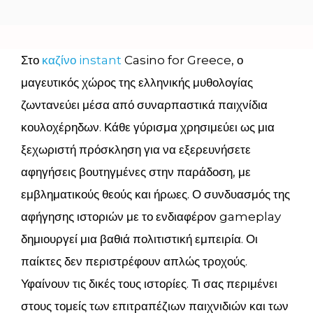
Στο
καζίνο instant
Casino for Greece, ο
μαγευτικός χώρος της ελληνικής μυθολογίας
ζωντανεύει μέσα από συναρπαστικά παιχνίδια
κουλοχέρηδων. Κάθε γύρισμα χρησιμεύει ως μια
ξεχωριστή πρόσκληση για να εξερευνήσετε
αφηγήσεις βουτηγμένες στην παράδοση, με
εμβληματικούς θεούς και ήρωες. Ο συνδυασμός της
αφήγησης ιστοριών με το ενδιαφέρον gameplay
δημιουργεί μια βαθιά πολιτιστική εμπειρία. Οι
παίκτες δεν περιστρέφουν απλώς τροχούς.
Υφαίνουν τις δικές τους ιστορίες. Τι σας περιμένει
στους τομείς των επιτραπέζιων παιχνιδιών και των