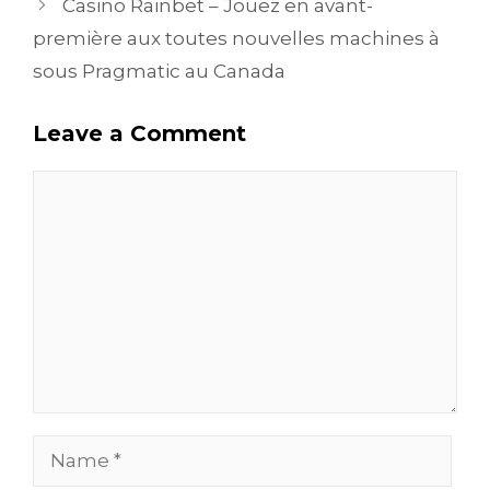
Casino Rainbet – Jouez en avant-
première aux toutes nouvelles machines à
sous Pragmatic au Canada
Leave a Comment
Comment
Name