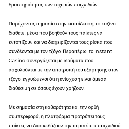
δραστηριότητας των τυχερών παιχνιδιών.
Παρέχοντας σημασία στην εκπαίδευση, το καζίνο
διαθέτει μέσα που βοηθούν τους παίκτες να
εντοπίζουν και να διαχειρίζονται τους ρίσκα που
συνδέονται με τον τζόγο. Περαιτέρω, το Instant
Casino συνεργάζεται με ιδρύματα που
ασχολούνται με την αποτροπή του εξάρτησης στον
τζόγο, εγγυώμενοι ότι η ενίσχυση είναι άμεσα
διαθέσιμη σε όσους έχουν χρήζουν.
Με σημασία στη καθαρότητα και την ορθή
συμπεριφορά, η πλατφόρμα προτρέπει τους
παίκτες να διασκεδάζουν την περιπέτεια παιχνιδιού