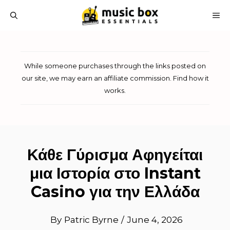
Skip
M
to
content
While someone purchases through the links posted on
our site, we may earn an affiliate commission.
Find how it
works
.
Κάθε Γύρισμα Αφηγείται
μια Ιστορία στο Instant
Casino για την Ελλάδα
By
Patric Byrne
/
June 4, 2026