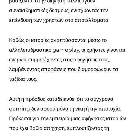
βασίζονται στην διήγηση καλλιεργούν
συναισθηματικές δεσμούς, ενισχύοντας την
επένδυση των χρηστών στα αποτελέσματα.
Καθώς οι ιστορίες αναπτύσσονται μέσω το
αλληλεπιδραστικό gameplay, οι χρήστες γίνονται
ενεργοί συμμετέχοντες στις αφηγήσεις τους,
λαμβάνοντας αποφάσεις που διαμορφώνουν τα
ταξίδια τους.
Αυτή η πρόοδος καταδεικνύει ότι το σύγχρονο
gaming δεν αφορά μόνο τη νίκη ή την αποτυχία.
Πρόκειται για την εμπειρία μιας αφήγησης ιστοριών
που έχει βαθιά απήχηση, εμπλουτίζοντας τη