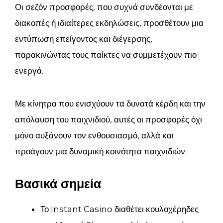
Οι σεζόν προσφορές, που συχνά συνδέονται με
διακοπές ή ιδιαίτερες εκδηλώσεις, προσθέτουν μια
εντύπωση επείγοντος και διέγερσης,
παρακινώντας τους παίκτες να συμμετέχουν πιο
ενεργά.
Με κίνητρα που ενισχύουν τα δυνατά κέρδη και την
απόλαυση του παιχνιδιού, αυτές οι προσφορές όχι
μόνο αυξάνουν τον ενθουσιασμό, αλλά και
προάγουν μια δυναμική κοινότητα παιχνιδιών.
Βασικά σημεία
Το Instant Casino διαθέτει κουλοχέρηδες