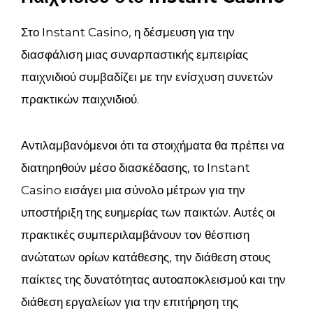
Στο Instant Casino, η δέσμευση για την
διασφάλιση μιας συναρπαστικής εμπειρίας
παιχνιδιού συμβαδίζει με την ενίσχυση συνετών
πρακτικών παιχνιδιού.
Αντιλαμβανόμενοι ότι τα στοιχήματα θα πρέπει να
διατηρηθούν μέσο διασκέδασης, το Instant
Casino εισάγει μια σύνολο μέτρων για την
υποστήριξη της ευημερίας των παικτών. Αυτές οι
πρακτικές συμπεριλαμβάνουν τον θέσπιση
ανώτατων ορίων κατάθεσης, την διάθεση στους
παίκτες της δυνατότητας αυτοαποκλεισμού και την
διάθεση εργαλείων για την επιτήρηση της