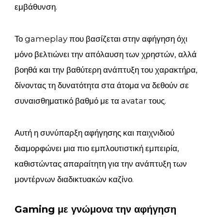
εμβάθυνση.
Το gameplay που βασίζεται στην αφήγηση όχι
μόνο βελτιώνει την απόλαυση των χρηστών, αλλά
βοηθά και την βαθύτερη ανάπτυξη του χαρακτήρα,
δίνοντας τη δυνατότητα στα άτομα να δεθούν σε
συναισθηματικό βαθμό με τα avatar τους.
Αυτή η συνύπαρξη αφήγησης και παιχνιδιού
διαμορφώνει μια πιο εμπλουτιστική εμπειρία,
καθιστώντας απαραίτητη για την ανάπτυξη των
μοντέρνων διαδικτυακών καζίνο.
Gaming με γνώμονα την αφήγηση