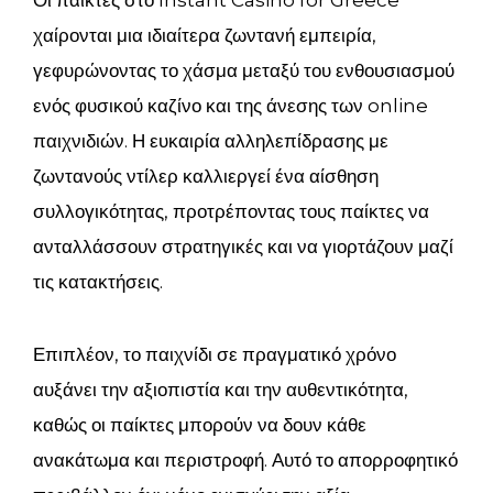
χαίρονται μια ιδιαίτερα ζωντανή εμπειρία,
γεφυρώνοντας το χάσμα μεταξύ του ενθουσιασμού
ενός φυσικού καζίνο και της άνεσης των online
παιχνιδιών. Η ευκαιρία αλληλεπίδρασης με
ζωντανούς ντίλερ καλλιεργεί ένα αίσθηση
συλλογικότητας, προτρέποντας τους παίκτες να
ανταλλάσσουν στρατηγικές και να γιορτάζουν μαζί
τις κατακτήσεις.
Επιπλέον, το παιχνίδι σε πραγματικό χρόνο
αυξάνει την αξιοπιστία και την αυθεντικότητα,
καθώς οι παίκτες μπορούν να δουν κάθε
ανακάτωμα και περιστροφή. Αυτό το απορροφητικό