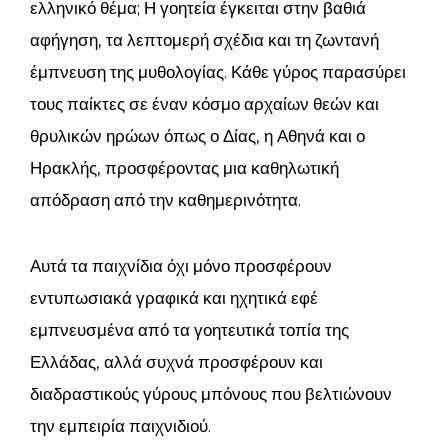
ελληνικό θέμα; Η γοητεία έγκειται στην βαθιά
αφήγηση, τα λεπτομερή σχέδια και τη ζωντανή
έμπνευση της μυθολογίας. Κάθε γύρος παρασύρει
τους παίκτες σε έναν κόσμο αρχαίων θεών και
θρυλικών ηρώων όπως ο Δίας, η Αθηνά και ο
Ηρακλής, προσφέροντας μια καθηλωτική
απόδραση από την καθημερινότητα.
Αυτά τα παιχνίδια όχι μόνο προσφέρουν
εντυπωσιακά γραφικά και ηχητικά εφέ
εμπνευσμένα από τα γοητευτικά τοπία της
Ελλάδας, αλλά συχνά προσφέρουν και
διαδραστικούς γύρους μπόνους που βελτιώνουν
την εμπειρία παιχνιδιού.