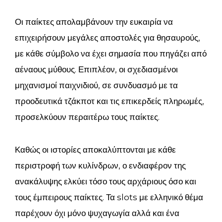
Οι παίκτες απολαμβάνουν την ευκαιρία να
επιχειρήσουν μεγάλες αποστολές για θησαυρούς,
με κάθε σύμβολο να έχει σημασία που πηγάζει από
αέναους μύθους. Επιπλέον, οι σχεδιασμένοι
μηχανισμοί παιχνιδιού, σε συνδυασμό με τα
προοδευτικά τζάκποτ και τις επικερδείς πληρωμές,
προσελκύουν περαιτέρω τους παίκτες.
Καθώς οι ιστορίες αποκαλύπτονται με κάθε
περιστροφή των κυλίνδρων, ο ενδιαφέρον της
ανακάλυψης ελκύει τόσο τους αρχάριους όσο και
τους έμπειρους παίκτες. Τα slots με ελληνικό θέμα
παρέχουν όχι μόνο ψυχαγωγία αλλά και ένα