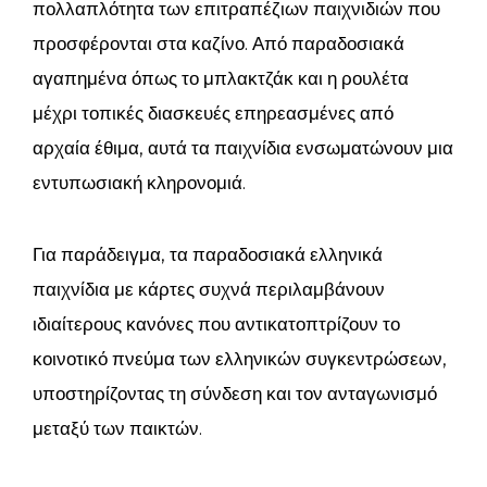
πολλαπλότητα των επιτραπέζιων παιχνιδιών που
προσφέρονται στα καζίνο. Από παραδοσιακά
αγαπημένα όπως το μπλακτζάκ και η ρουλέτα
μέχρι τοπικές διασκευές επηρεασμένες από
αρχαία έθιμα, αυτά τα παιχνίδια ενσωματώνουν μια
εντυπωσιακή κληρονομιά.
Για παράδειγμα, τα παραδοσιακά ελληνικά
παιχνίδια με κάρτες συχνά περιλαμβάνουν
ιδιαίτερους κανόνες που αντικατοπτρίζουν το
κοινοτικό πνεύμα των ελληνικών συγκεντρώσεων,
υποστηρίζοντας τη σύνδεση και τον ανταγωνισμό
μεταξύ των παικτών.