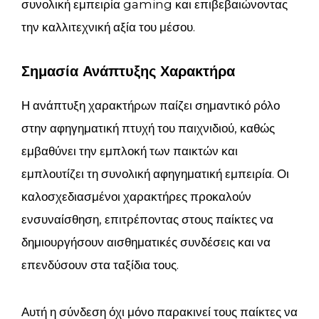
συνολική εμπειρία gaming και επιβεβαιώνοντας
την καλλιτεχνική αξία του μέσου.
Σημασία Ανάπτυξης Χαρακτήρα
Η ανάπτυξη χαρακτήρων παίζει σημαντικό ρόλο
στην αφηγηματική πτυχή του παιχνιδιού, καθώς
εμβαθύνει την εμπλοκή των παικτών και
εμπλουτίζει τη συνολική αφηγηματική εμπειρία. Οι
καλοσχεδιασμένοι χαρακτήρες προκαλούν
ενσυναίσθηση, επιτρέποντας στους παίκτες να
δημιουργήσουν αισθηματικές συνδέσεις και να
επενδύσουν στα ταξίδια τους.
Αυτή η σύνδεση όχι μόνο παρακινεί τους παίκτες να