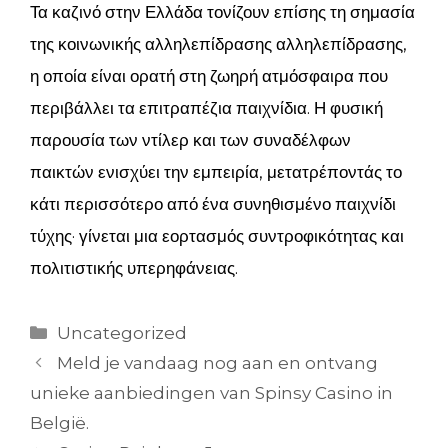
Τα καζινό στην Ελλάδα τονίζουν επίσης τη σημασία
της κοινωνικής αλληλεπίδρασης αλληλεπίδρασης,
η οποία είναι ορατή στη ζωηρή ατμόσφαιρα που
περιβάλλει τα επιτραπέζια παιχνίδια. Η φυσική
παρουσία των ντίλερ και των συναδέλφων
παικτών ενισχύει την εμπειρία, μετατρέποντάς το
κάτι περισσότερο από ένα συνηθισμένο παιχνίδι
τύχης· γίνεται μια εορτασμός συντροφικότητας και
πολιτιστικής υπερηφάνειας.
Categories
Uncategorized
Meld je vandaag nog aan en ontvang
unieke aanbiedingen van Spinsy Casino in
België.