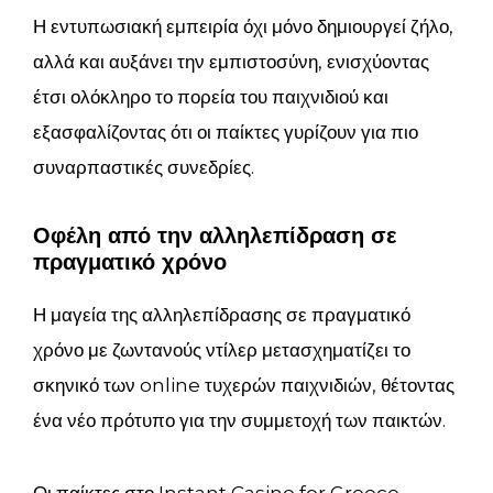
Η εντυπωσιακή εμπειρία όχι μόνο δημιουργεί ζήλο,
αλλά και αυξάνει την εμπιστοσύνη, ενισχύοντας
έτσι ολόκληρο το πορεία του παιχνιδιού και
εξασφαλίζοντας ότι οι παίκτες γυρίζουν για πιο
συναρπαστικές συνεδρίες.
Οφέλη από την αλληλεπίδραση σε
πραγματικό χρόνο
Η μαγεία της αλληλεπίδρασης σε πραγματικό
χρόνο με ζωντανούς ντίλερ μετασχηματίζει το
σκηνικό των online τυχερών παιχνιδιών, θέτοντας
ένα νέο πρότυπο για την συμμετοχή των παικτών.
Οι παίκτες στο Instant Casino for Greece