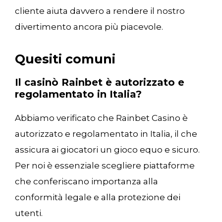
cliente aiuta davvero a rendere il nostro
divertimento ancora più piacevole.
Quesiti comuni
Il casinò Rainbet è autorizzato e
regolamentato in Italia?
Abbiamo verificato che Rainbet Casino è
autorizzato e regolamentato in Italia, il che
assicura ai giocatori un gioco equo e sicuro.
Per noi è essenziale scegliere piattaforme
che conferiscano importanza alla
conformità legale e alla protezione dei
utenti.