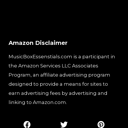
Amazon Disclaimer
MusicBoxEssenstials.com is a participant in
the Amazon Services LLC Associates
Program, an affiliate advertising program
designed to provide a means for sites to
earn advertising fees by advertising and
linking to Amazon.com.