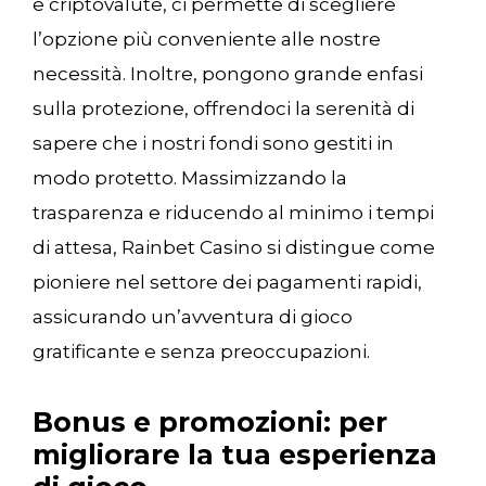
e criptovalute, ci permette di scegliere
l’opzione più conveniente alle nostre
necessità. Inoltre, pongono grande enfasi
sulla protezione, offrendoci la serenità di
sapere che i nostri fondi sono gestiti in
modo protetto. Massimizzando la
trasparenza e riducendo al minimo i tempi
di attesa, Rainbet Casino si distingue come
pioniere nel settore dei pagamenti rapidi,
assicurando un’avventura di gioco
gratificante e senza preoccupazioni.
Bonus e promozioni: per
migliorare la tua esperienza