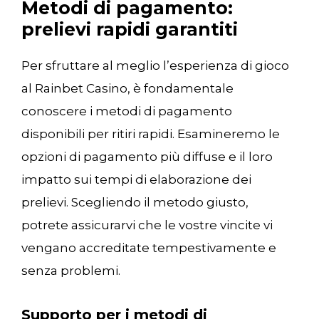
Metodi di pagamento:
prelievi rapidi garantiti
Per sfruttare al meglio l’esperienza di gioco
al Rainbet Casino, è fondamentale
conoscere i metodi di pagamento
disponibili per ritiri rapidi. Esamineremo le
opzioni di pagamento più diffuse e il loro
impatto sui tempi di elaborazione dei
prelievi. Scegliendo il metodo giusto,
potrete assicurarvi che le vostre vincite vi
vengano accreditate tempestivamente e
senza problemi.
Supporto per i metodi di