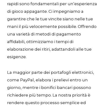
rapidi sono fondamentali per un’esperienza
di gioco appagante. Ci impegniamo a
garantire che le tue vincite siano nelle tue
mani il più velocemente possibile. Offrendo
una varietà di metodi di pagamento
affidabili, ottimizziamo i tempi di
elaborazione dei ritiri, adattandoli alle tue
esigenze.
La maggior parte dei portafogli elettronici,
come PayPal, elabora i prelievi entro un
giorno, mentre i bonifici bancari possono
richiedere più tempo. La nostra priorità è
rendere questo processo semplice ed