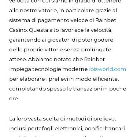
velocità con cui siamo in grado di ottenere
alle nostre vittorie, in particolare grazie al
sistema di pagamento veloce di Rainbet
Casino. Questa sito favorisce la velocità,
garantendo ai giocatori di poter godere
delle proprie vittorie senza prolungate
attese. Abbiamo notato che Rainbet
impiega tecnologie moderne
ibisworld.com
per elaborare i prelievi in modo efficiente,
completando spesso le transazioni in poche
ore.
La loro vasta scelta di metodi di prelievo,
inclusi portafogli elettronici, bonifici bancari