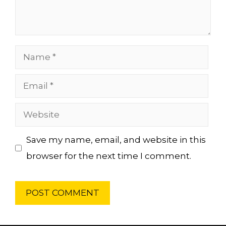
Name
Email
Website
Save my name, email, and website in this
browser for the next time I comment.