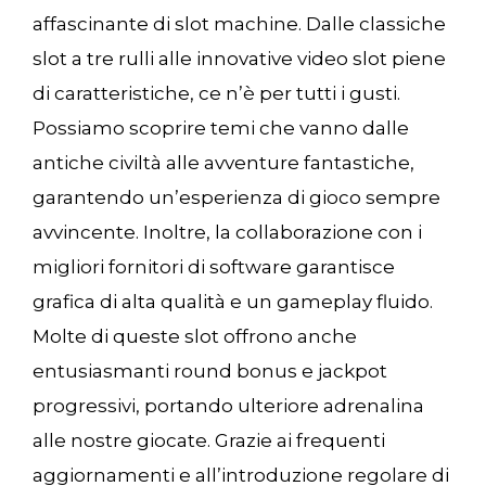
affascinante di slot machine. Dalle classiche
slot a tre rulli alle innovative video slot piene
di caratteristiche, ce n’è per tutti i gusti.
Possiamo scoprire temi che vanno dalle
antiche civiltà alle avventure fantastiche,
garantendo un’esperienza di gioco sempre
avvincente. Inoltre, la collaborazione con i
migliori fornitori di software garantisce
grafica di alta qualità e un gameplay fluido.
Molte di queste slot offrono anche
entusiasmanti round bonus e jackpot
progressivi, portando ulteriore adrenalina
alle nostre giocate. Grazie ai frequenti
aggiornamenti e all’introduzione regolare di