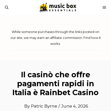
Skip
M
to
content
While someone purchases through the links posted on
our site, we may earn an affiliate commission.
Find how it
works
.
Il casinò che offre
pagamenti rapidi in
Italia è Rainbet Casino
By
Patric Byrne
/
June 4, 2026