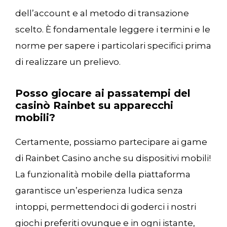
dell’account e al metodo di transazione
scelto. È fondamentale leggere i termini e le
norme per sapere i particolari specifici prima
di realizzare un prelievo.
Posso giocare ai passatempi del
casinò Rainbet su apparecchi
mobili?
Certamente, possiamo partecipare ai game
di Rainbet Casino anche su dispositivi mobili!
La funzionalità mobile della piattaforma
garantisce un’esperienza ludica senza
intoppi, permettendoci di goderci i nostri
giochi preferiti ovunque e in ogni istante,