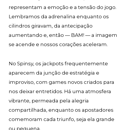
representam a emoção e a tensão do jogo.
Lembramos da adrenalina enquanto os
cilindros giravam, da antecipação
aumentando e, então — BAM! — a imagem
se acende e nossos corações aceleram.
No Spinsy, os jackpots frequentemente
aparecem da junção de estratégia e
improviso, com games novos criados para
nos deixar entretidos. Há uma atmosfera
vibrante, permeada pela alegria
compartilhada, enquanto os apostadores
comemoram cada triunfo, seja ela grande
ou pequena.