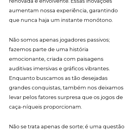
renovada e envolvente. Essas inovações
aumentam nossa experiência, garantindo
que nunca haja um instante monótono.
Não somos apenas jogadores passivos;
fazemos parte de uma história
emocionante, criada com paisagens
auditivas imersivas e gráficos vibrantes.
Enquanto buscamos as tão desejadas
grandes conquistas, também nos deixamos
levar pelos fatores surpresa que os jogos de
caça-níqueis proporcionam.
Não se trata apenas de sorte; é uma questão