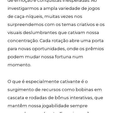
de emoção e conquistas inesperadas. Ao
investigarmos a ampla variedade de jogos
de caça-níqueis, muitas vezes nos
surpreendemos com os temas criativos e os
visuais deslumbrantes que cativam nossa
concentração. Cada rotação abre uma porta
para novas oportunidades, onde os prêmios
podem mudar nossa fortuna num
momento.
O que é especialmente cativante é o
surgimento de recursos como bobinas em
cascata e rodadas de bônus interativas, que
mantêm nossa jogabilidade sempre