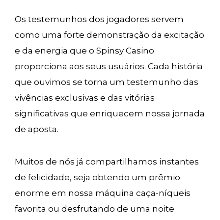
Os testemunhos dos jogadores servem
como uma forte demonstração da excitação
e da energia que o Spinsy Casino
proporciona aos seus usuários. Cada história
que ouvimos se torna um testemunho das
vivências exclusivas e das vitórias
significativas que enriquecem nossa jornada
de aposta.
Muitos de nós já compartilhamos instantes
de felicidade, seja obtendo um prêmio
enorme em nossa máquina caça-níqueis
favorita ou desfrutando de uma noite