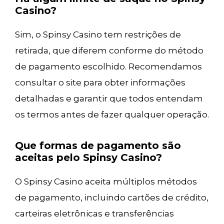
Casino?
Sim, o Spinsy Casino tem restrições de
retirada, que diferem conforme do método
de pagamento escolhido. Recomendamos
consultar o site para obter informações
detalhadas e garantir que todos entendam
os termos antes de fazer qualquer operação.
Que formas de pagamento são
aceitas pelo Spinsy Casino?
O Spinsy Casino aceita múltiplos métodos
de pagamento, incluindo cartões de crédito,
carteiras eletrônicas e transferências