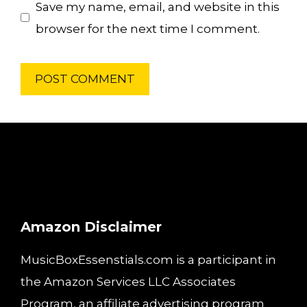
Save my name, email, and website in this
browser for the next time I comment.
Amazon Disclaimer
MusicBoxEssenstials.com is a participant in
the Amazon Services LLC Associates
Program, an affiliate advertising program