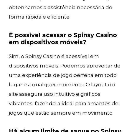
obtenhamos a assistência necessária de
forma rápida e eficiente.
É possível acessar o Spinsy Casino
em dispositivos móveis?
Sim, o Spinsy Casino é acessível em
dispositivos móveis. Podemos aproveitar de
uma experiência de jogo perfeita em todo
lugar e a qualquer momento. O layout do
site assegura uso intuitivo e gráficos
vibrantes, fazendo-a ideal para amantes de
jogos que estão sempre em movimento.
Há algum limite de saque no Spinsy