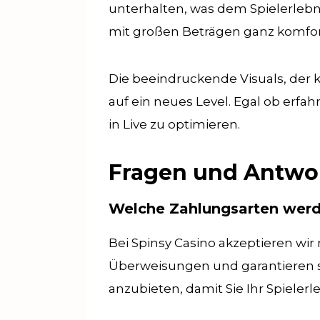
unterhalten, was dem Spielerlebn
mit großen Beträgen ganz komfor
Die beeindruckende Visuals, der 
auf ein neues Level. Egal ob erfah
in Live zu optimieren.
Fragen und Antwo
Welche Zahlungsarten werde
Bei Spinsy Casino akzeptieren w
Überweisungen und garantieren so
anzubieten, damit Sie Ihr Spiele