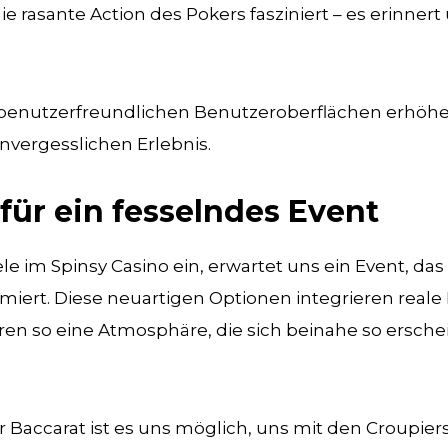
ie rasante Action des Pokers fasziniert – es erinne
e benutzerfreundlichen Benutzeroberflächen erhöhe
nvergesslichen Erlebnis.
 für ein fesselndes Event
iele im Spinsy Casino ein, erwartet uns ein Event, 
ormiert. Diese neuartigen Optionen integrieren real
n so eine Atmosphäre, die sich beinahe so erschein
r Baccarat ist es uns möglich, uns mit den Croupie