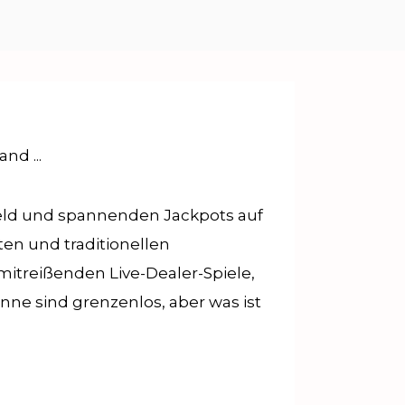
Geld und spannenden Jackpots auf
en und traditionellen
mitreißenden Live-Dealer-Spiele,
nne sind grenzenlos, aber was ist