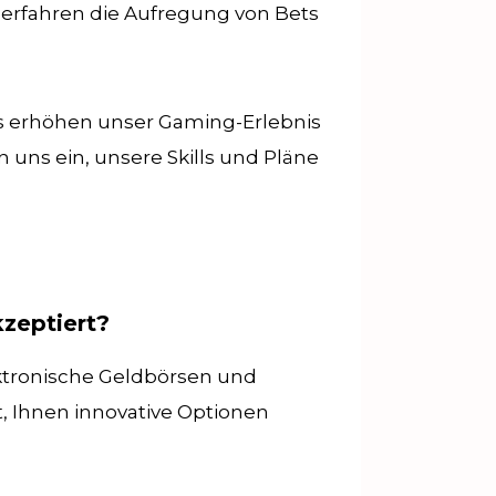
 erfahren die Aufregung von Bets
is erhöhen unser Gaming-Erlebnis
n uns ein, unsere Skills und Pläne
zeptiert?
ktronische Geldbörsen und
, Ihnen innovative Optionen