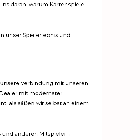
rt uns daran, warum Kartenspiele
n unser Spielerlebnis und
das unsere Verbindung mit unseren
e Dealer mit modernster
t, als säßen wir selbst an einem
rs und anderen Mitspielern