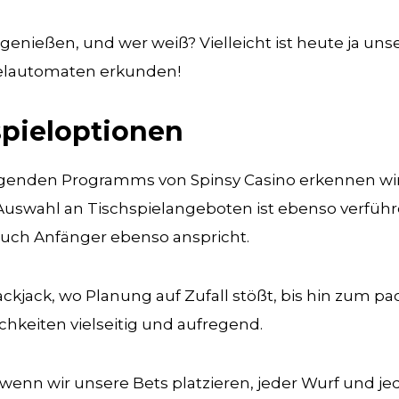
nießen, und wer weiß? Vielleicht ist heute ja unse
ielautomaten erkunden!
pieloptionen
enden Programms von Spinsy Casino erkennen wir, 
e Auswahl an Tischspielangeboten ist ebenso verführ
 auch Anfänger ebenso anspricht.
ckjack, wo Planung auf Zufall stößt, bis hin zum pa
chkeiten vielseitig und aufregend.
 wenn wir unsere Bets platzieren, jeder Wurf und je