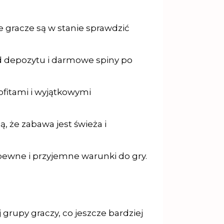
 gracze są w stanie sprawdzić
od depozytu i darmowe spiny po
ofitami i wyjątkowymi
 że zabawa jest świeża i
ewne i przyjemne warunki do gry.
grupy graczy, co jeszcze bardziej