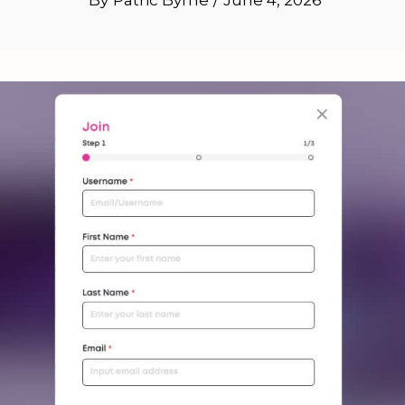
By
Patric Byrne
/
June 4, 2026