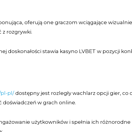
imponująca, oferują one graczom wciągające wizualni
z rozgrywki.
znej doskonałości stawia kasyno LVBET w pozycji k
pl-pl/
dostępny jest rozległy wachlarz opcji gier, co
 doświadczeń w grach online.
ngażowanie użytkowników i spełnia ich różnorodne 
e: