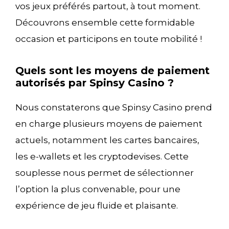
vos jeux préférés partout, à tout moment.
Découvrons ensemble cette formidable
occasion et participons en toute mobilité !
Quels sont les moyens de paiement
autorisés par Spinsy Casino ?
Nous constaterons que Spinsy Casino prend
en charge plusieurs moyens de paiement
actuels, notamment les cartes bancaires,
les e-wallets et les cryptodevises. Cette
souplesse nous permet de sélectionner
l’option la plus convenable, pour une
expérience de jeu fluide et plaisante.