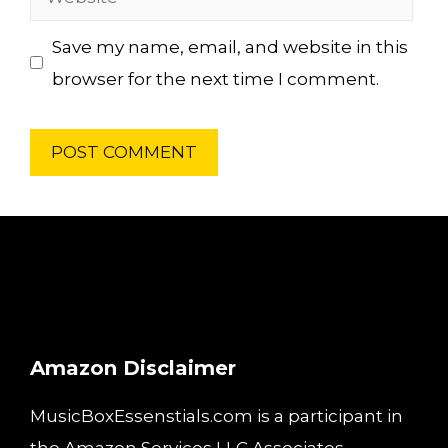
Save my name, email, and website in this
browser for the next time I comment.
Amazon Disclaimer
MusicBoxEssenstials.com is a participant in
the Amazon Services LLC Associates