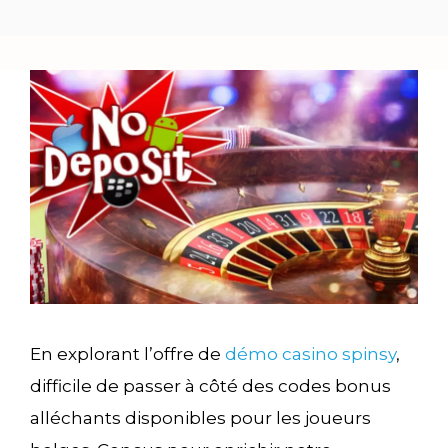
En explorant l’offre de
démo casino spinsy
,
difficile de passer à côté des codes bonus
alléchants disponibles pour les joueurs