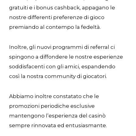
gratuiti e i bonus cashback, appagano le
nostre differenti preferenze di gioco
premiando al contempo la fedeltà.
Inoltre, gli nuovi programmi di referral ci
spingono a diffondere le nostre esperienze
soddisfacenti con gli amici, espandendo
così la nostra community di giocatori.
Abbiamo inoltre constatato che le
promozioni periodiche esclusive
mantengono l’esperienza del casinò
sempre rinnovata ed entusiasmante.