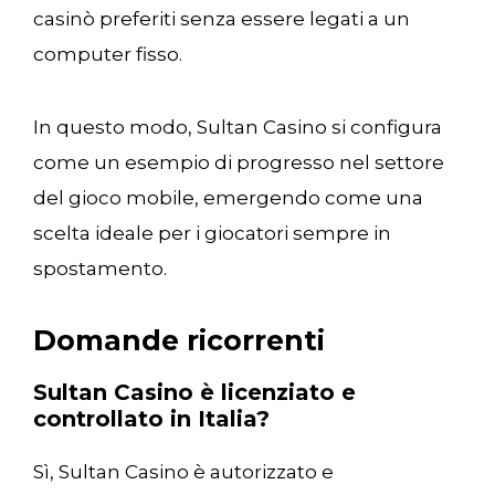
casinò preferiti senza essere legati a un
computer fisso.
In questo modo, Sultan Casino si configura
come un esempio di progresso nel settore
del gioco mobile, emergendo come una
scelta ideale per i giocatori sempre in
spostamento.
Domande ricorrenti
Sultan Casino è licenziato e
controllato in Italia?
Sì, Sultan Casino è autorizzato e