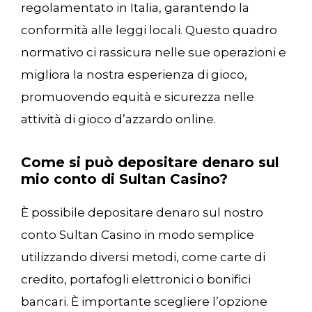
regolamentato in Italia, garantendo la
conformità alle leggi locali. Questo quadro
normativo ci rassicura nelle sue operazioni e
migliora la nostra esperienza di gioco,
promuovendo equità e sicurezza nelle
attività di gioco d’azzardo online.
Come si può depositare denaro sul
mio conto di Sultan Casino?
È possibile depositare denaro sul nostro
conto Sultan Casino in modo semplice
utilizzando diversi metodi, come carte di
credito, portafogli elettronici o bonifici
bancari. È importante scegliere l’opzione