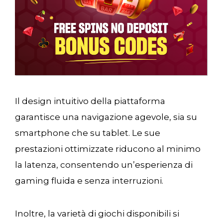
Il design intuitivo della piattaforma
garantisce una navigazione agevole, sia su
smartphone che su tablet. Le sue
prestazioni ottimizzate riducono al minimo
la latenza, consentendo un’esperienza di
gaming fluida e senza interruzioni.
Inoltre, la varietà di giochi disponibili si