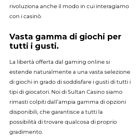
rivoluziona anche il modo in cui interagiamo
con i casinò.
Vasta gamma di giochi per
tutti i gusti.
La libertà offerta dal gaming online si
estende naturalmente a una vasta selezione
di giochi in grado di soddisfare i gusti di tutti i
tipi di giocatori. Noi di Sultan Casino siamo
rimasti colpiti dall’ampia gamma di opzioni
disponibili, che garantisce a tutti la
possibilità di trovare qualcosa di proprio
gradimento.