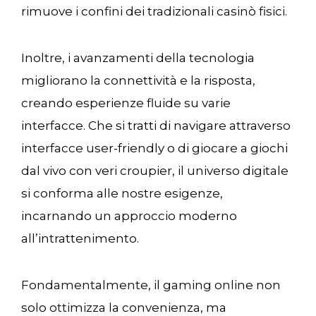
rimuove i confini dei tradizionali casinò fisici.
Inoltre, i avanzamenti della tecnologia
migliorano la connettività e la risposta,
creando esperienze fluide su varie
interfacce. Che si tratti di navigare attraverso
interfacce user-friendly o di giocare a giochi
dal vivo con veri croupier, il universo digitale
si conforma alle nostre esigenze,
incarnando un approccio moderno
all’intrattenimento.
Fondamentalmente, il gaming online non
solo ottimizza la convenienza, ma