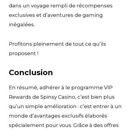
dans un voyage rempli de récompenses
exclusives et d’aventures de gaming
inégalées.
Profitons pleinement de tout ce qu’ils
proposent !
Conclusion
En résumé, adhérer à le programme VIP
Rewards de Spinsy Casino, c’est bien plus
qu’un simple amélioration : c’est entrer à un
monde d’avantages exclusifs élaborés
spécialement pour vous. Grâce à des offres