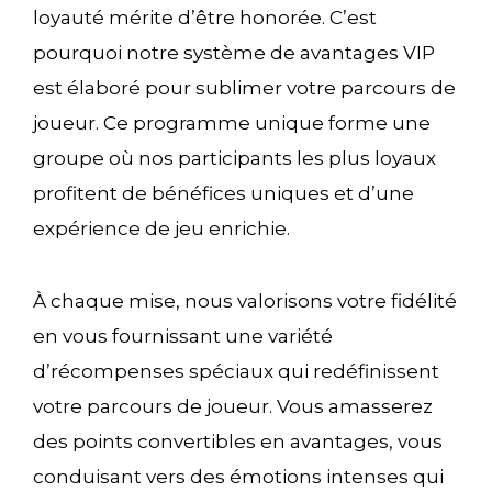
loyauté mérite d’être honorée. C’est
pourquoi notre système de avantages VIP
est élaboré pour sublimer votre parcours de
joueur. Ce programme unique forme une
groupe où nos participants les plus loyaux
profitent de bénéfices uniques et d’une
expérience de jeu enrichie.
À chaque mise, nous valorisons votre fidélité
en vous fournissant une variété
d’récompenses spéciaux qui redéfinissent
votre parcours de joueur. Vous amasserez
des points convertibles en avantages, vous
conduisant vers des émotions intenses qui