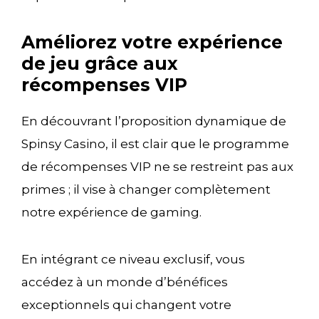
Améliorez votre expérience
de jeu grâce aux
récompenses VIP
En découvrant l’proposition dynamique de
Spinsy Casino, il est clair que le programme
de récompenses VIP ne se restreint pas aux
primes ; il vise à changer complètement
notre expérience de gaming.
En intégrant ce niveau exclusif, vous
accédez à un monde d’bénéfices
exceptionnels qui changent votre