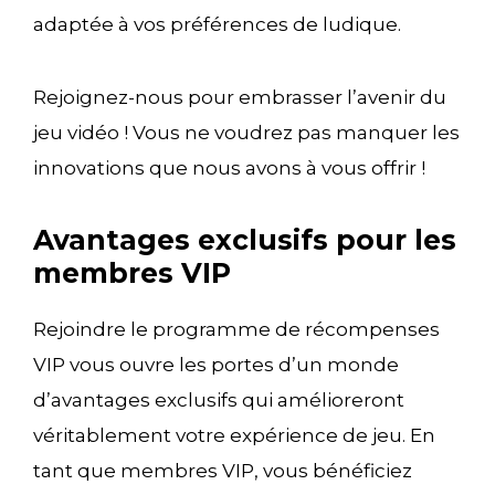
adaptée à vos préférences de ludique.
Rejoignez-nous pour embrasser l’avenir du
jeu vidéo ! Vous ne voudrez pas manquer les
innovations que nous avons à vous offrir !
Avantages exclusifs pour les
membres VIP
Rejoindre le programme de récompenses
VIP vous ouvre les portes d’un monde
d’avantages exclusifs qui amélioreront
véritablement votre expérience de jeu. En
tant que membres VIP, vous bénéficiez