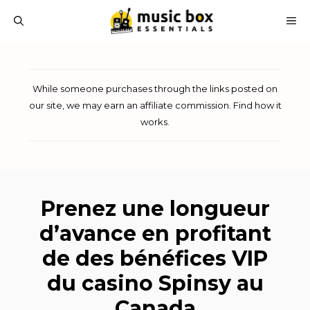
Skip
M
to
content
While someone purchases through the links posted on
our site, we may earn an affiliate commission.
Find how it
works
.
Prenez une longueur
d’avance en profitant
de des bénéfices VIP
du casino Spinsy au
Canada