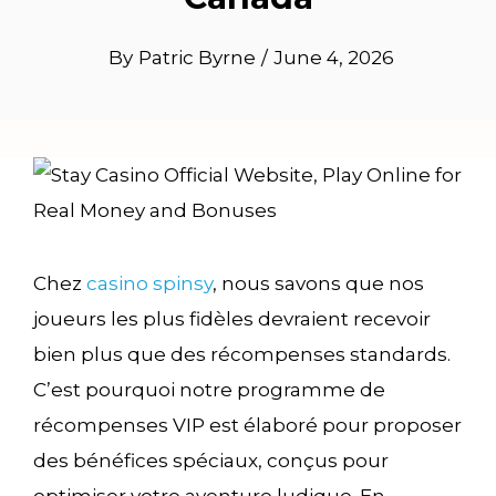
By
Patric Byrne
/
June 4, 2026
Chez
casino spinsy
, nous savons que nos
joueurs les plus fidèles devraient recevoir
bien plus que des récompenses standards.
C’est pourquoi notre programme de
récompenses VIP est élaboré pour proposer
des bénéfices spéciaux, conçus pour