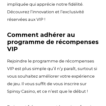
impliquée qui apprécie notre fidélité.
Découvrez l’innovation et l’exclusivité
réservées aux VIP !
Comment adhérer au
programme de récompenses
VIP
Rejoindre le programme de récompenses
VIP est plus simple qu’il n’y paraît, surtout si
vous souhaitez améliorer votre expérience
de jeu. Il vous suffit de vous inscrire sur
Spinsy Casino, et ce n’est que le début !