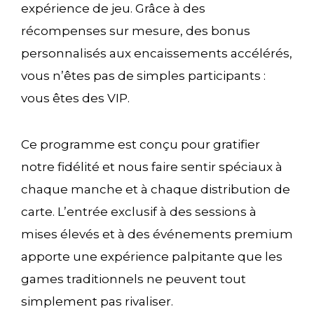
expérience de jeu. Grâce à des
récompenses sur mesure, des bonus
personnalisés aux encaissements accélérés,
vous n’êtes pas de simples participants :
vous êtes des VIP.
Ce programme est conçu pour gratifier
notre fidélité et nous faire sentir spéciaux à
chaque manche et à chaque distribution de
carte. L’entrée exclusif à des sessions à
mises élevés et à des événements premium
apporte une expérience palpitante que les
games traditionnels ne peuvent tout
simplement pas rivaliser.