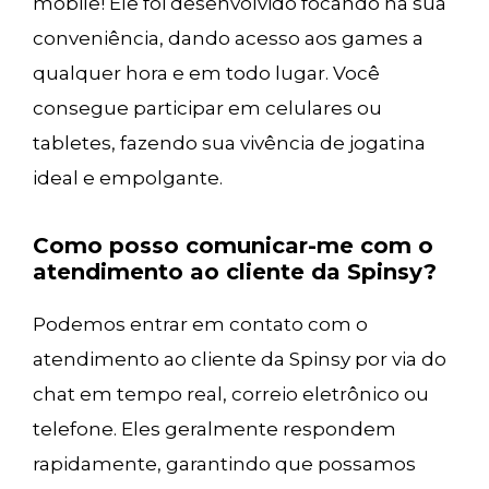
mobile! Ele foi desenvolvido focando na sua
conveniência, dando acesso aos games a
qualquer hora e em todo lugar. Você
consegue participar em celulares ou
tabletes, fazendo sua vivência de jogatina
ideal e empolgante.
Como posso comunicar-me com o
atendimento ao cliente da Spinsy?
Podemos entrar em contato com o
atendimento ao cliente da Spinsy por via do
chat em tempo real, correio eletrônico ou
telefone. Eles geralmente respondem
rapidamente, garantindo que possamos