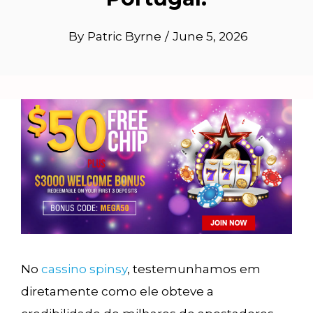
By
Patric Byrne
/
June 5, 2026
No
cassino spinsy
, testemunhamos em
diretamente como ele obteve a