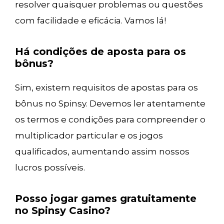
resolver quaisquer problemas ou questões
com facilidade e eficácia. Vamos lá!
Há condições de aposta para os
bônus?
Sim, existem requisitos de apostas para os
bônus no Spinsy. Devemos ler atentamente
os termos e condições para compreender o
multiplicador particular e os jogos
qualificados, aumentando assim nossos
lucros possíveis.
Posso jogar games gratuitamente
no Spinsy Casino?