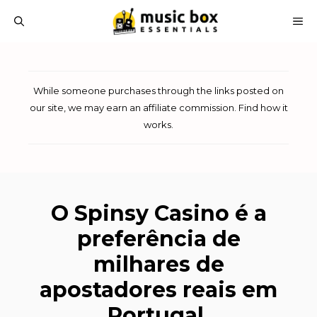
Skip
M
to
content
While someone purchases through the links posted on
our site, we may earn an affiliate commission.
Find how it
works
.
O Spinsy Casino é a
preferência de
milhares de
apostadores reais em
Portugal.