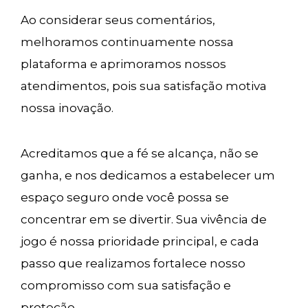
Ao considerar seus comentários,
melhoramos continuamente nossa
plataforma e aprimoramos nossos
atendimentos, pois sua satisfação motiva
nossa inovação.
Acreditamos que a fé se alcança, não se
ganha, e nos dedicamos a estabelecer um
espaço seguro onde você possa se
concentrar em se divertir. Sua vivência de
jogo é nossa prioridade principal, e cada
passo que realizamos fortalece nosso
compromisso com sua satisfação e
proteção.