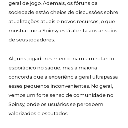
geral de jogo. Ademais, os fóruns da
sociedade estão cheios de discussões sobre
atualizações atuais e novos recursos, o que
mostra que a Spinsy está atenta aos anseios
de seus jogadores.
Alguns jogadores mencionam um retardo
esporádico no saque, mas a maioria
concorda que a experiência geral ultrapassa
esses pequenos inconvenientes. No geral,
vemos um forte senso de comunidade no
Spinsy, onde os usuários se percebem
valorizados e escutados.