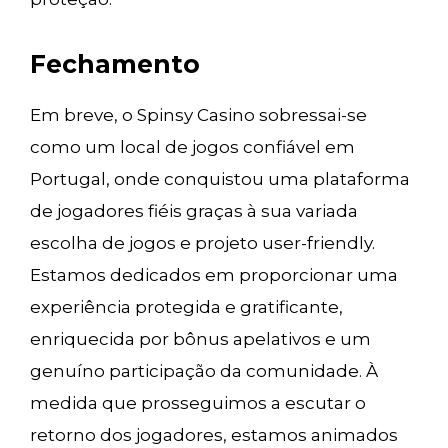
Fechamento
Em breve, o Spinsy Casino sobressai-se
como um local de jogos confiável em
Portugal, onde conquistou uma plataforma
de jogadores fiéis graças à sua variada
escolha de jogos e projeto user-friendly.
Estamos dedicados em proporcionar uma
experiência protegida e gratificante,
enriquecida por bônus apelativos e um
genuíno participação da comunidade. À
medida que prosseguimos a escutar o
retorno dos jogadores, estamos animados