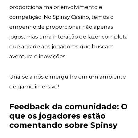
proporciona maior envolvimento e
competição. No Spinsy Casino, temos o
empenho de proporcionar não apenas
jogos, mas uma interação de lazer completa
que agrade aos jogadores que buscam
aventura e inovações.
Una-se a nós e mergulhe em um ambiente
de game imersivo!
Feedback da comunidade: O
que os jogadores estão
comentando sobre Spinsy