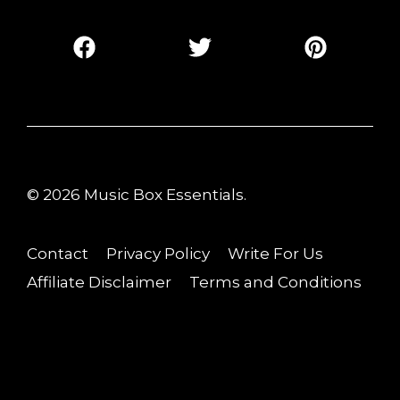
© 2026 Music Box Essentials.
Contact
Privacy Policy
Write For Us
Affiliate Disclaimer
Terms and Conditions