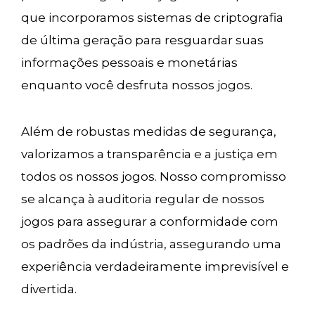
que incorporamos sistemas de criptografia
de última geração para resguardar suas
informações pessoais e monetárias
enquanto você desfruta nossos jogos.
Além de robustas medidas de segurança,
valorizamos a transparência e a justiça em
todos os nossos jogos. Nosso compromisso
se alcança à auditoria regular de nossos
jogos para assegurar a conformidade com
os padrões da indústria, assegurando uma
experiência verdadeiramente imprevisível e
divertida.