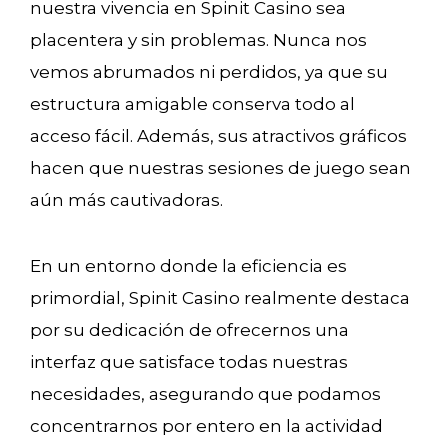
nuestra vivencia en Spinit Casino sea
placentera y sin problemas. Nunca nos
vemos abrumados ni perdidos, ya que su
estructura amigable conserva todo al
acceso fácil. Además, sus atractivos gráficos
hacen que nuestras sesiones de juego sean
aún más cautivadoras.
En un entorno donde la eficiencia es
primordial, Spinit Casino realmente destaca
por su dedicación de ofrecernos una
interfaz que satisface todas nuestras
necesidades, asegurando que podamos
concentrarnos por entero en la actividad