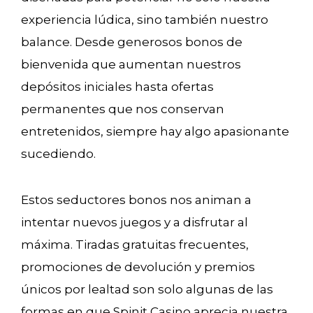
experiencia lúdica, sino también nuestro
balance. Desde generosos bonos de
bienvenida que aumentan nuestros
depósitos iniciales hasta ofertas
permanentes que nos conservan
entretenidos, siempre hay algo apasionante
sucediendo.
Estos seductores bonos nos animan a
intentar nuevos juegos y a disfrutar al
máxima. Tiradas gratuitas frecuentes,
promociones de devolución y premios
únicos por lealtad son solo algunas de las
formas en que Spinit Casino aprecia nuestra