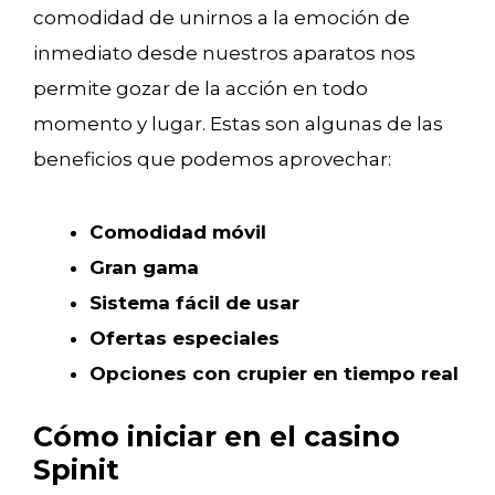
comodidad de unirnos a la emoción de
inmediato desde nuestros aparatos nos
permite gozar de la acción en todo
momento y lugar. Estas son algunas de las
beneficios que podemos aprovechar:
Comodidad móvil
Gran gama
Sistema fácil de usar
Ofertas especiales
Opciones con crupier en tiempo real
Cómo iniciar en el casino
Spinit