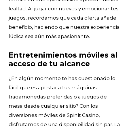
lealtad. Al jugar con nuevos y emocionantes
juegos, recordamos que cada oferta añade
beneficio, haciendo que nuestra experiencia
lúdica sea aún más apasionante.
Entretenimientos móviles al
acceso de tu alcance
¿En algún momento te has cuestionado lo
fácil que es apostar a tus máquinas
tragamonedas preferidas o a juegos de
mesa desde cualquier sitio? Con los
diversiones móviles de Spinit Casino,
disfrutamos de una disponibilidad sin par. La