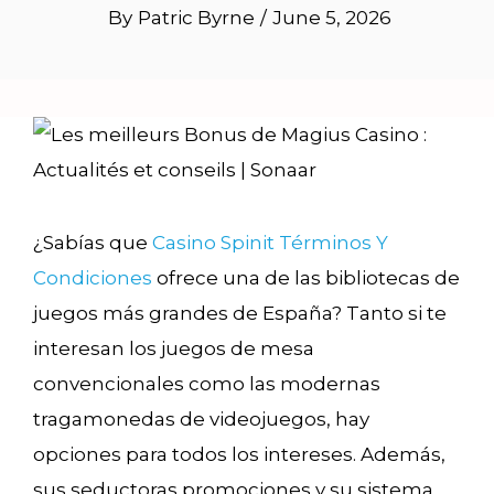
By
Patric Byrne
/
June 5, 2026
¿Sabías que
Casino Spinit Términos Y
Condiciones
ofrece una de las bibliotecas de
juegos más grandes de España? Tanto si te
interesan los juegos de mesa
convencionales como las modernas
tragamonedas de videojuegos, hay
opciones para todos los intereses. Además,
sus seductoras promociones y su sistema