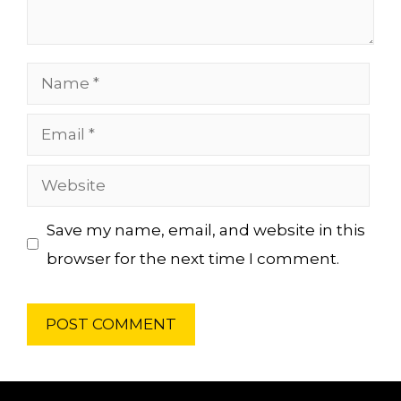
Name
Email
Website
Save my name, email, and website in this
browser for the next time I comment.