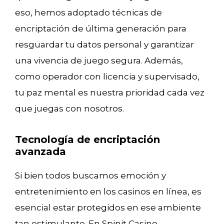
eso, hemos adoptado técnicas de
encriptación de última generación para
resguardar tu datos personal y garantizar
una vivencia de juego segura. Además,
como operador con licencia y supervisado,
tu paz mental es nuestra prioridad cada vez
que juegas con nosotros.
Tecnología de encriptación
avanzada
Si bien todos buscamos emoción y
entretenimiento en los casinos en línea, es
esencial estar protegidos en ese ambiente
tan estimulante. En Spinit Casino,