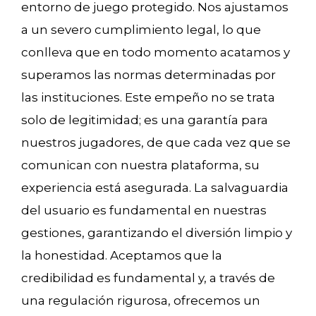
entorno de juego protegido. Nos ajustamos
a un severo cumplimiento legal, lo que
conlleva que en todo momento acatamos y
superamos las normas determinadas por
las instituciones. Este empeño no se trata
solo de legitimidad; es una garantía para
nuestros jugadores, de que cada vez que se
comunican con nuestra plataforma, su
experiencia está asegurada. La salvaguardia
del usuario es fundamental en nuestras
gestiones, garantizando el diversión limpio y
la honestidad. Aceptamos que la
credibilidad es fundamental y, a través de
una regulación rigurosa, ofrecemos un