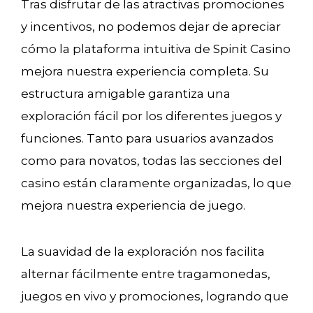
Tras disfrutar de las atractivas promociones
y incentivos, no podemos dejar de apreciar
cómo la plataforma intuitiva de Spinit Casino
mejora nuestra experiencia completa. Su
estructura amigable garantiza una
exploración fácil por los diferentes juegos y
funciones. Tanto para usuarios avanzados
como para novatos, todas las secciones del
casino están claramente organizadas, lo que
mejora nuestra experiencia de juego.
La suavidad de la exploración nos facilita
alternar fácilmente entre tragamonedas,
juegos en vivo y promociones, logrando que