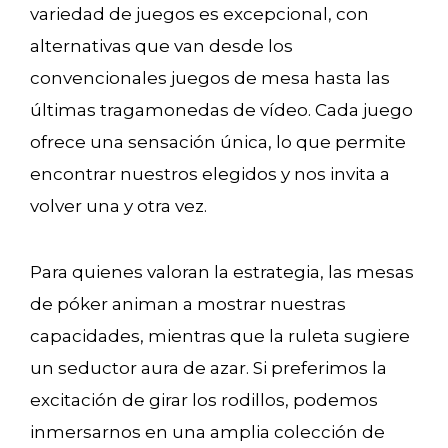
variedad de juegos es excepcional, con
alternativas que van desde los
convencionales juegos de mesa hasta las
últimas tragamonedas de vídeo. Cada juego
ofrece una sensación única, lo que permite
encontrar nuestros elegidos y nos invita a
volver una y otra vez.
Para quienes valoran la estrategia, las mesas
de póker animan a mostrar nuestras
capacidades, mientras que la ruleta sugiere
un seductor aura de azar. Si preferimos la
excitación de girar los rodillos, podemos
inmersarnos en una amplia colección de