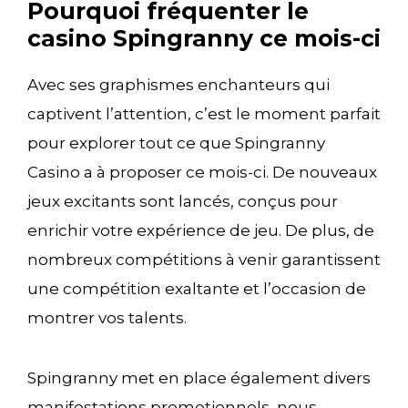
Pourquoi fréquenter le
casino Spingranny ce mois-ci
Avec ses graphismes enchanteurs qui
captivent l’attention, c’est le moment parfait
pour explorer tout ce que Spingranny
Casino a à proposer ce mois-ci. De nouveaux
jeux excitants sont lancés, conçus pour
enrichir votre expérience de jeu. De plus, de
nombreux compétitions à venir garantissent
une compétition exaltante et l’occasion de
montrer vos talents.
Spingranny met en place également divers
manifestations promotionnels, nous