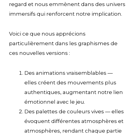
regard et nous emmènent dans des univers
immersifs qui renforcent notre implication.
Voici ce que nous apprécions
particulièrement dans les graphismes de
ces nouvelles versions :
Des animations vraisemblables —
elles créent des mouvements plus
authentiques, augmentant notre lien
émotionnel avec le jeu.
Des palettes de couleurs vives — elles
évoquent différentes atmosphères et
atmosphères, rendant chaque partie