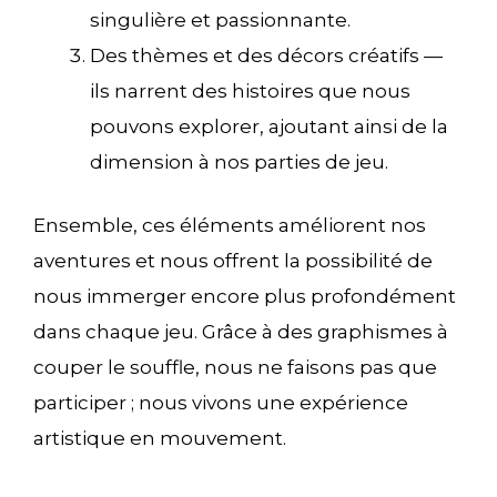
singulière et passionnante.
Des thèmes et des décors créatifs —
ils narrent des histoires que nous
pouvons explorer, ajoutant ainsi de la
dimension à nos parties de jeu.
Ensemble, ces éléments améliorent nos
aventures et nous offrent la possibilité de
nous immerger encore plus profondément
dans chaque jeu. Grâce à des graphismes à
couper le souffle, nous ne faisons pas que
participer ; nous vivons une expérience
artistique en mouvement.