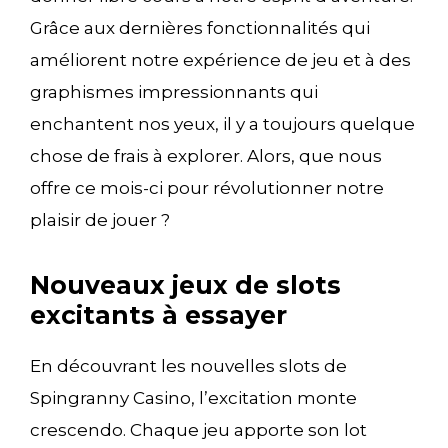
Grâce aux dernières fonctionnalités qui
améliorent notre expérience de jeu et à des
graphismes impressionnants qui
enchantent nos yeux, il y a toujours quelque
chose de frais à explorer. Alors, que nous
offre ce mois-ci pour révolutionner notre
plaisir de jouer ?
Nouveaux jeux de slots
excitants à essayer
En découvrant les nouvelles slots de
Spingranny Casino, l’excitation monte
crescendo. Chaque jeu apporte son lot