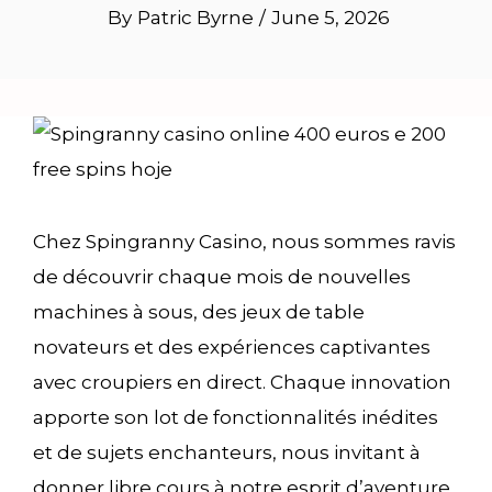
By
Patric Byrne
/
June 5, 2026
Chez Spingranny Casino, nous sommes ravis
de découvrir chaque mois de nouvelles
machines à sous, des jeux de table
novateurs et des expériences captivantes
avec croupiers en direct. Chaque innovation
apporte son lot de fonctionnalités inédites
et de sujets enchanteurs, nous invitant à
donner libre cours à notre esprit d’aventure.