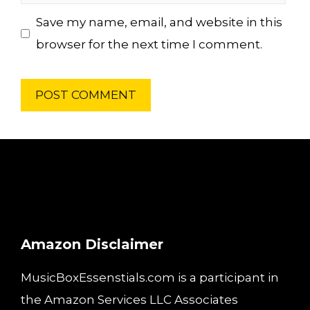
Save my name, email, and website in this
browser for the next time I comment.
Amazon Disclaimer
MusicBoxEssenstials.com is a participant in
the Amazon Services LLC Associates