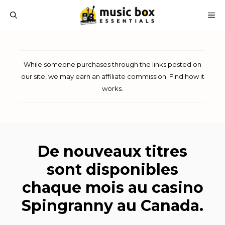
Skip
M
to
content
While someone purchases through the links posted on
our site, we may earn an affiliate commission.
Find how it
works
.
De nouveaux titres
sont disponibles
chaque mois au casino
Spingranny au Canada.