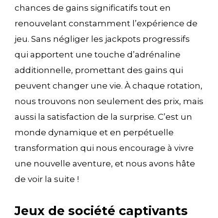
chances de gains significatifs tout en
renouvelant constamment l’expérience de
jeu. Sans négliger les jackpots progressifs
qui apportent une touche d’adrénaline
additionnelle, promettant des gains qui
peuvent changer une vie. À chaque rotation,
nous trouvons non seulement des prix, mais
aussi la satisfaction de la surprise. C’est un
monde dynamique et en perpétuelle
transformation qui nous encourage à vivre
une nouvelle aventure, et nous avons hâte
de voir la suite !
Jeux de société captivants