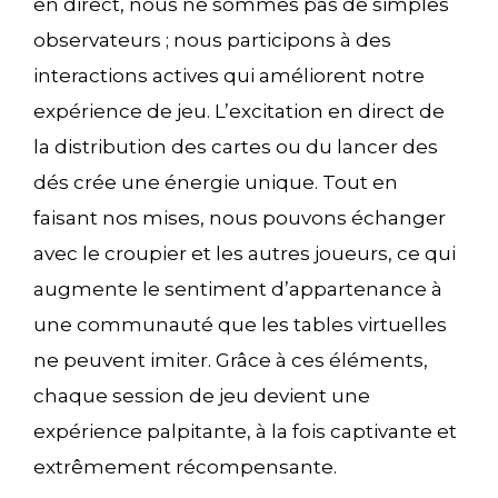
en direct, nous ne sommes pas de simples
observateurs ; nous participons à des
interactions actives qui améliorent notre
expérience de jeu. L’excitation en direct de
la distribution des cartes ou du lancer des
dés crée une énergie unique. Tout en
faisant nos mises, nous pouvons échanger
avec le croupier et les autres joueurs, ce qui
augmente le sentiment d’appartenance à
une communauté que les tables virtuelles
ne peuvent imiter. Grâce à ces éléments,
chaque session de jeu devient une
expérience palpitante, à la fois captivante et
extrêmement récompensante.