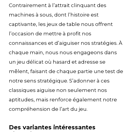
Contrairement à l’attrait clinquant des
machines à sous, dont l’histoire est
captivante, les jeux de table nous offrent
l’occasion de mettre à profit nos
connaissances et d’aiguiser nos stratégies. À
chaque main, nous nous engageons dans
un jeu délicat où hasard et adresse se
mêlent, faisant de chaque partie une test de
notre sens stratégique. S’adonner à ces
classiques aiguise non seulement nos
aptitudes, mais renforce également notre
compréhension de l’art du jeu.
Des variantes intéressantes