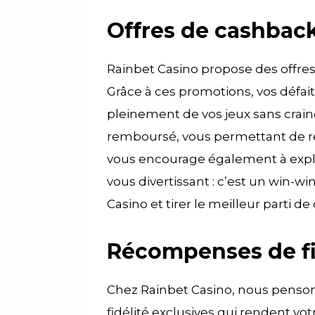
Offres de cashbac
Rainbet Casino propose des offre
Grâce à ces promotions, vos défait
pleinement de vos jeux sans crai
remboursé, vous permettant de re
vous encourage également à explo
vous divertissant : c’est un win-w
Casino et tirer le meilleur parti d
Récompenses de fi
Chez Rainbet Casino, nous pensons
fidélité exclusives qui rendent v