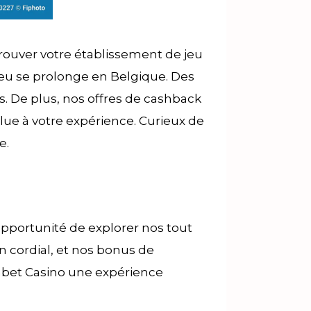
rouver votre établissement de jeu
 jeu se prolonge en Belgique. Des
s. De plus, nos offres de cashback
ue à votre expérience. Curieux de
e.
pportunité de explorer nos tout
n cordial, et nos bonus de
ainbet Casino une expérience