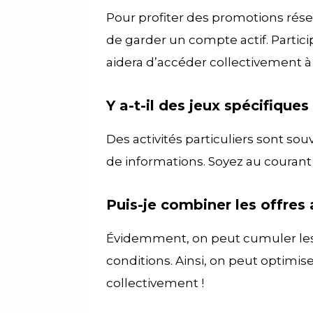
Pour profiter des promotions réser
de garder un compte actif. Partici
aidera d’accéder collectivement à 
Y a-t-il des jeux spécifique
Des activités particuliers sont sou
de informations. Soyez au courant
Puis-je combiner les offres
Évidemment, on peut cumuler les pr
conditions. Ainsi, on peut optimi
collectivement !