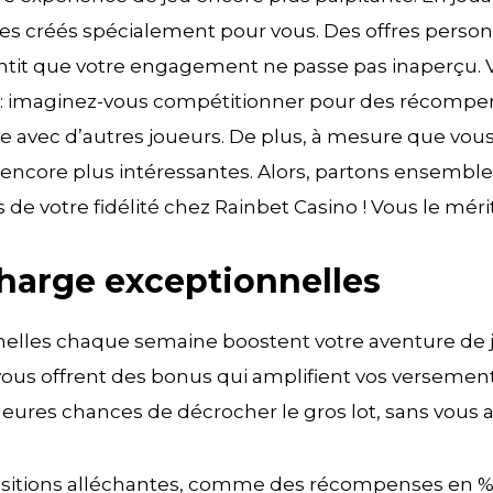
s créés spécialement pour vous. Des offres personna
ntit que votre engagement ne passe pas inaperçu.
: imaginez-vous compétitionner pour des récompen
rie avec d’autres joueurs. De plus, à mesure que vou
t encore plus intéressantes. Alors, partons ensembl
ts de votre fidélité chez Rainbet Casino ! Vous le mé
harge exceptionnelles
nelles chaque semaine boostent votre aventure de j
vous offrent des bonus qui amplifient vos versement
eures chances de décrocher le gros lot, sans vous a
ositions alléchantes, comme des récompenses en % 