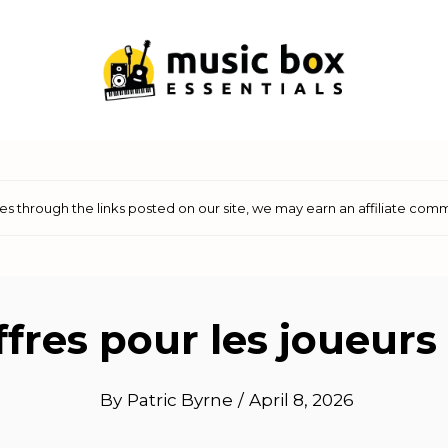
 through the links posted on our site, we may earn an affiliate comm
fres pour les joueurs
By
Patric Byrne
/
April 8, 2026