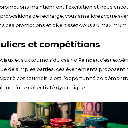
s promotions maintiennent l’excitation et nous enco
es propositions de recharge, vous améliorez votre av
ns ces promotions et divertissez-vous au maximum s
uliers et compétitions
iaux et aux tournois du casino Rainbet, c’est expé
que de simples parties, ces événements proposent des
ciper à ces tournois, c’est l’opportunité de démontr
haleur d’une collectivité dynamique.