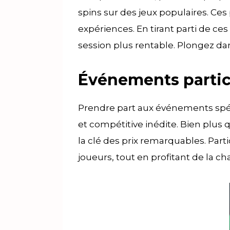
spins sur des jeux populaires. Ce
expériences. En tirant parti de c
session plus rentable. Plongez da
Événements partic
Prendre part aux événements spéc
et compétitive inédite. Bien plus 
la clé des prix remarquables. Parti
joueurs, tout en profitant de la c