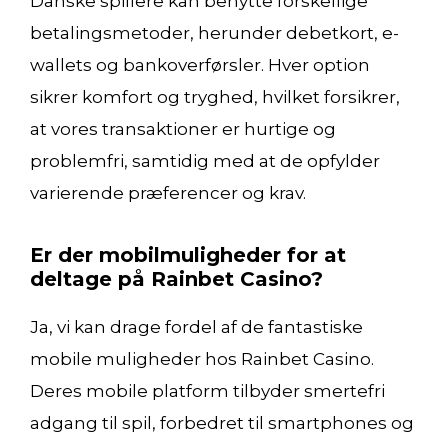
Danske spillere kan benytte forskellige
betalingsmetoder, herunder debetkort, e-
wallets og bankoverførsler. Hver option
sikrer komfort og tryghed, hvilket forsikrer,
at vores transaktioner er hurtige og
problemfri, samtidig med at de opfylder
varierende præferencer og krav.
Er der mobilmuligheder for at
deltage på Rainbet Casino?
Ja, vi kan drage fordel af de fantastiske
mobile muligheder hos Rainbet Casino.
Deres mobile platform tilbyder smertefri
adgang til spil, forbedret til smartphones og