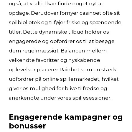
også, at vi altid kan finde noget nyt at
opdage. Derudover fornyer casinoet ofte sit
spilbibliotek og tilføjer friske og spændende
titler. Dette dynamiske tilbud holder os
engagerede og opfordrer os til at besøge
dem regelmæssigt. Balancen mellem
velkendte favoritter og nyskabende
oplevelser placerer Rainbet som en stærk
udfordrer på online spillemarkedet, hvilket
giver os mulighed for blive tilfredse og
anerkendte under vores spillesessioner.
Engagerende kampagner og
bonusser