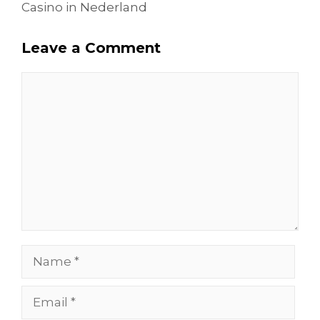
Casino in Nederland
Leave a Comment
Comment
Name
Email