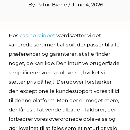
By
Patric Byrne
/
June 4, 2026
Hos
casino rainbet
værdsætter vi det
varierede sortiment af spil, der passer til alle
præferencer og garanterer, at alle finder
noget, de kan lide. Den intuitive brugerflade
simplificerer vores oplevelse, hvilket vi
sætter pris på højt. Derudover forstærker
den exceptionelle kundesupport vores tillid
til denne platform. Men der er meget mere,
der får os til at vende tilbage – faktorer, der
forbedrer vores overordnede oplevelse og
gør loyalitet til at føles som et naturligt valg.