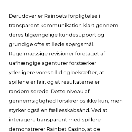
Derudover er Rainbets forpligtelse i
transparent kommunikation klart gennem
deres tilgængelige kundesupport og
grundige ofte stillede spørgsmål.
Regelmæssige revisioner foretaget af
uafhængige agenturer forstærker
yderligere vores tillid og bekræfter, at
spillene er fair, og at resultaterne er
randomiserede. Dette niveau af
gennemsigtighed forsikrer os ikke kun, men
styrker også en fællesskabsånd. Ved at
interagere transparent med spillere
demonstrerer Rainbet Casino, at de