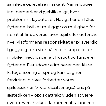
samlede oplevelse markant. Når vi logger
ind, bemærker vi øjeblikkeligt, hvor
problemfrit layoutet er. Navigationen føles
flydende, hvilket muliggør os mulighed for
nemt at finde vores favoritspil eller udforske
nye. Platformens responsivitet er prisværdig;
ligegyldigt om vi er på en desktop eller en
mobilenhed, loader alt hurtigt og fungerer
flydende. Derudover eliminerer den klare
kategorisering af spil og kampagner
forvirring, hvilket forbedrer vores
spilsessioner. Vi værdsætter også pris på
æstetikken – optisk attraktiv uden at være
overdreven, hvilket danner et afbalanceret