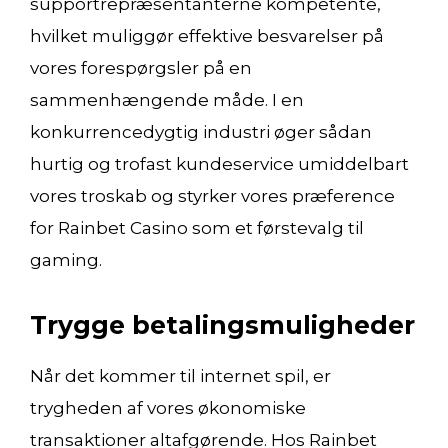
supportrepræsentanterne kompetente,
hvilket muliggør effektive besvarelser på
vores forespørgsler på en
sammenhængende måde. I en
konkurrencedygtig industri øger sådan
hurtig og trofast kundeservice umiddelbart
vores troskab og styrker vores præference
for Rainbet Casino som et førstevalg til
gaming.
Trygge betalingsmuligheder
Når det kommer til internet spil, er
trygheden af vores økonomiske
transaktioner altafgørende. Hos Rainbet