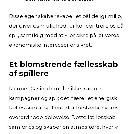
Disse egenskaber skaber et pålideligt miljø,
der giver os mulighed for koncentrere os på
spil, samtidig med at vi er sikre på, at vores
økonomiske interesser er sikret.
Et blomstrende fællesskab
af spillere
Rainbet Casino handler ikke kun om
kampagner og spil; det nærer et energisk
fællesskab af spillere, der forstærker vores
overordnede oplevelse. Dette fællesskab
samler os og skaber en atmosfære, hvor vi