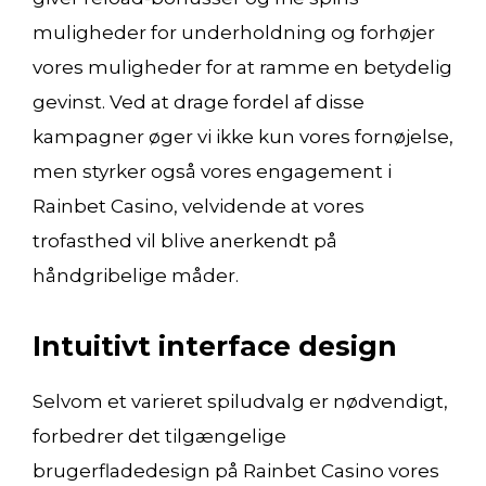
muligheder for underholdning og forhøjer
vores muligheder for at ramme en betydelig
gevinst. Ved at drage fordel af disse
kampagner øger vi ikke kun vores fornøjelse,
men styrker også vores engagement i
Rainbet Casino, velvidende at vores
trofasthed vil blive anerkendt på
håndgribelige måder.
Intuitivt interface design
Selvom et varieret spiludvalg er nødvendigt,
forbedrer det tilgængelige
brugerfladedesign på Rainbet Casino vores