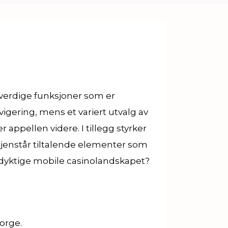
verdige funksjoner som er
vigering, mens et variert utvalg av
 appellen videre. I tillegg styrker
jenstår tiltalende elementer som
sedyktige mobile casinolandskapet?
Norge.