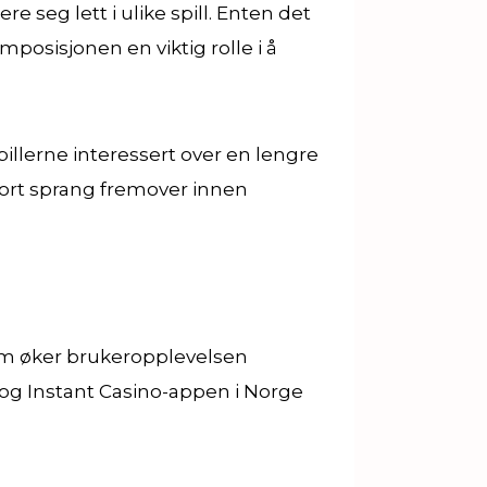
re seg lett i ulike spill. Enten det
mposisjonen en viktig rolle i å
llerne interessert over en lengre
tort sprang fremover innen
som øker brukeropplevelsen
er, og Instant Casino-appen i Norge