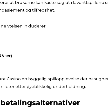
erer at brukerne kan kaste seg ut i favorittspillene
gasjement og tilfredshet.
nne ytelsen inkluderer:
DN-er)
nt Casino en hyggelig spillopplevelse der hastighet
m leter etter øyeblikkelig underholdning.
 betalingsalternativer