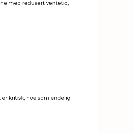
 sine med redusert ventetid,
 er kritisk, noe som endelig