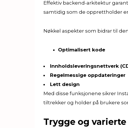
Effektiv backend-arkitektur garant
samtidig som de opprettholder en
Nøkkel aspekter som bidrar til de
Optimalisert kode
Innholdsleveringsnettverk (C
Regelmessige oppdateringer
Lett design
Med disse funksjonene sikrer Insta
tiltrekker og holder på brukere so
Trygge og varierte