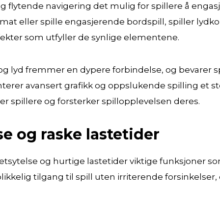
 og flytende navigering det mulig for spillere å engasje
mat eller spille engasjerende bordspill, spiller lydko
ekter som utfyller de synlige elementene.
 lyd fremmer en dypere forbindelse, og bevarer spi
erer avansert grafikk og oppslukende spilling et s
 spillere og forsterker spillopplevelsen deres.
e og raske lastetider
etsytelse og hurtige lastetider viktige funksjoner 
likkelig tilgang til spill uten irriterende forsinkels