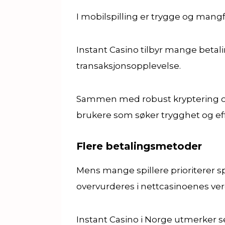
I mobilspilling er trygge og mangf
Instant Casino tilbyr mange beta
transaksjonsopplevelse.
Sammen med robust kryptering og 
brukere som søker trygghet og effe
Flere betalingsmetoder
Mens mange spillere prioriterer s
overvurderes i nettcasinoenes ve
Instant Casino i Norge utmerker s