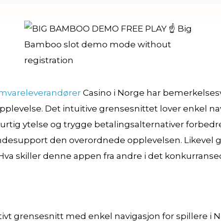
amvareleverandører
Casino i Norge har bemerkelses
plevelse. Det intuitive grensesnittet lover enkel na
Hurtig ytelse og trygge betalingsalternativer forbedrer
desupport den overordnede opplevelsen. Likevel g
. Hva skiller denne appen fra andre i det konkurran
tivt grensesnitt med enkel navigasjon for spillere i 