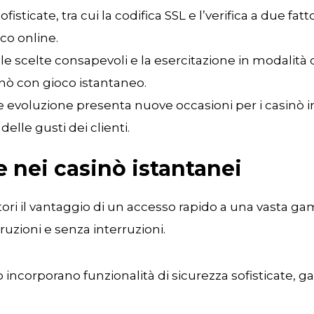
isticate, tra cui la codifica SSL e l’verifica a due fat
oco online.
 le scelte consapevoli e la esercitazione in modal
inò con gioco istantaneo.
te evoluzione presenta nuove occasioni per i casinò i
lle gusti dei clienti.
e nei casinò istantanei
catori il vantaggio di un accesso rapido a una vasta 
uzioni e senza interruzioni.
 incorporano funzionalità di sicurezza sofisticate, g