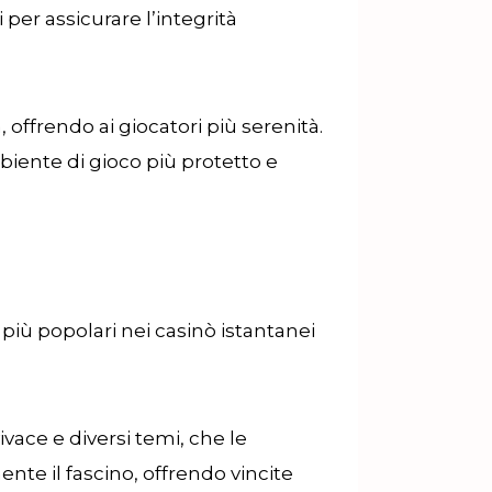
per assicurare l’integrità
, offrendo ai giocatori più serenità.
biente di gioco più protetto e
più popolari nei casinò istantanei
vace e diversi temi, che le
nte il fascino, offrendo vincite