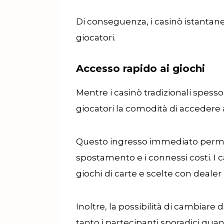
Di conseguenza, i casinò istantane
giocatori.
Accesso rapido ai giochi
Mentre i casinò tradizionali spesso 
giocatori la comodità di accedere
Questo ingresso immediato permett
spostamento e i connessi costi. I c
giochi di carte e scelte con dealer i
Inoltre, la possibilità di cambiare 
tanto i partecipanti sporadici quant