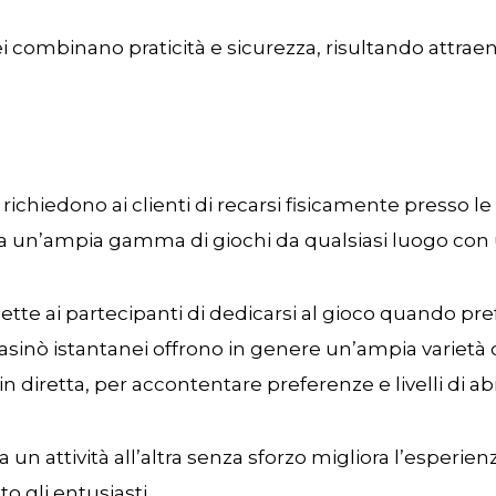
i combinano praticità e sicurezza, risultando attra
richiedono ai clienti di recarsi fisicamente presso le l
 a un’ampia gamma di giochi da qualsiasi luogo con
e ai partecipanti di dedicarsi al gioco quando pref
asinò istantanei offrono in genere un’ampia varietà d
n diretta, per accontentare preferenze e livelli di abil
da un attività all’altra senza sforzo migliora l’esperi
o gli entusiasti.