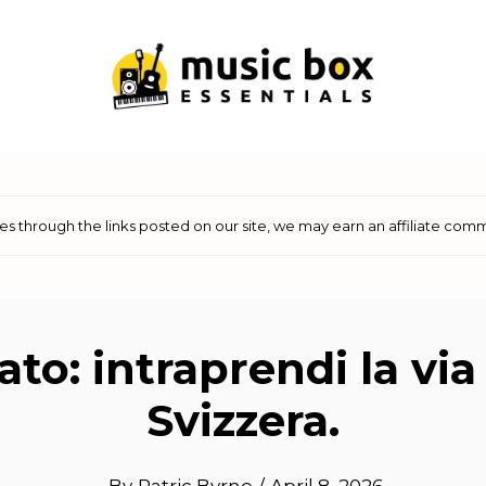
 through the links posted on our site, we may earn an affiliate comm
o: intraprendi la via d
Svizzera.