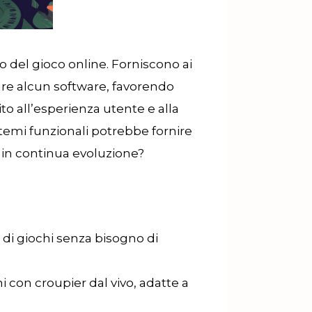
o del gioco online. Forniscono ai
are alcun software, favorendo
ito all’esperienza utente e alla
stemi funzionali potrebbe fornire
re in continua evoluzione?
di giochi senza bisogno di
 con croupier dal vivo, adatte a