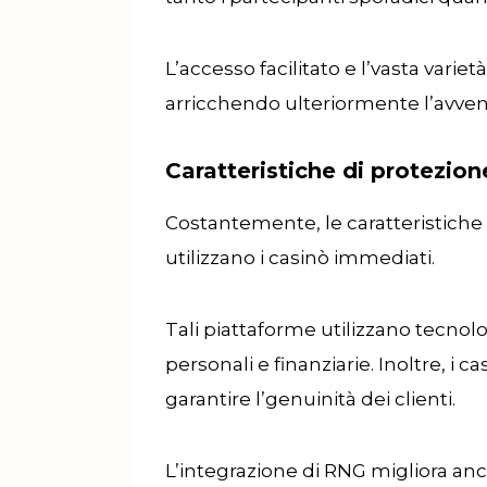
L’accesso facilitato e l’vasta vari
arricchendo ulteriormente l’avvent
Caratteristiche di protezion
Costantemente, le caratteristiche 
utilizzano i casinò immediati.
Tali piattaforme utilizzano tecnolo
personali e finanziarie. Inoltre, i 
garantire l’genuinità dei clienti.
L’integrazione di RNG migliora anco