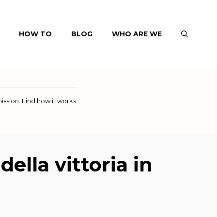
HOW TO
BLOG
WHO ARE WE
ission.
Find how it works
.
ella vittoria in