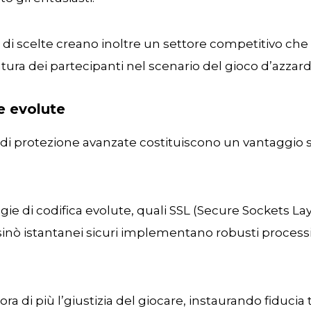
età di scelte creano inoltre un settore competitivo che
ura dei partecipanti nel scenario del gioco d’azzard
e evolute
di protezione avanzate costituiscono un vantaggio si
gie di codifica evolute, quali SSL (Secure Sockets Lay
casinò istantanei sicuri implementano robusti processi 
ra di più l’giustizia del giocare, instaurando fiducia