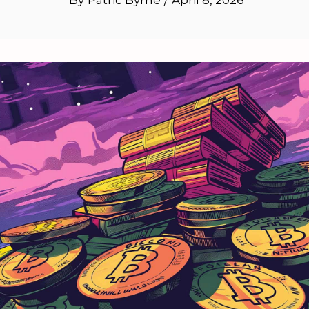
By
Patric Byrne
/
April 8, 2026