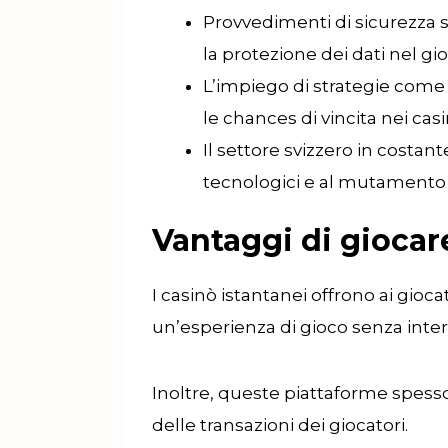
Provvedimenti di sicurezza sof
la protezione dei dati nel gi
L’impiego di strategie come
le chances di vincita nei cas
Il settore svizzero in costan
tecnologici e al mutamento de
Vantaggi di giocar
I casinò istantanei offrono ai gio
un’esperienza di gioco senza interr
Inoltre, queste piattaforme spesso
delle transazioni dei giocatori.