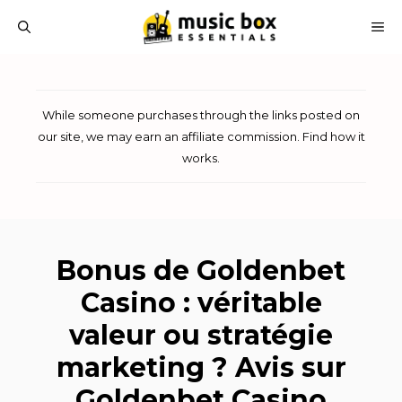
Skip
M
to
content
While someone purchases through the links posted on
our site, we may earn an affiliate commission.
Find how it
works
.
Bonus de Goldenbet
Casino : véritable
valeur ou stratégie
marketing ? Avis sur
Goldenbet Casino