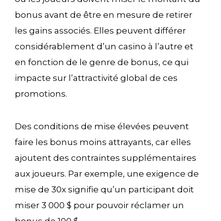
bonus avant de être en mesure de retirer
les gains associés. Elles peuvent différer
considérablement d’un casino à l’autre et
en fonction de le genre de bonus, ce qui
impacte sur l’attractivité global de ces
promotions.
Des conditions de mise élevées peuvent
faire les bonus moins attrayants, car elles
ajoutent des contraintes supplémentaires
aux joueurs. Par exemple, une exigence de
mise de 30x signifie qu’un participant doit
miser 3 000 $ pour pouvoir réclamer un