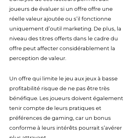
joueurs de évaluer si un offre offre une
réelle valeur ajoutée ou s’il fonctionne
uniquement d’outil marketing. De plus, la
niveau des titres offerts dans le cadre du
offre peut affecter considérablement la
perception de valeur.
Un offre qui limite le jeu aux jeux à basse
profitabilité risque de ne pas être très
bénéfique. Les joueurs doivent également
tenir compte de leurs pratiques et
préférences de gaming, car un bonus
conforme à leurs intérêts pourrait s’avérer
plus attrayant.