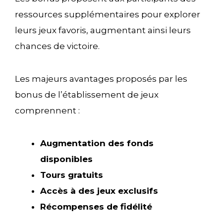
ressources supplémentaires pour explorer
leurs jeux favoris, augmentant ainsi leurs
chances de victoire.
Les majeurs avantages proposés par les
bonus de l’établissement de jeux
comprennent :
Augmentation des fonds
disponibles
Tours gratuits
Accès à des jeux exclusifs
Récompenses de fidélité