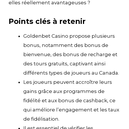
elles réellement avantageuses ?
Points clés à retenir
Goldenbet Casino propose plusieurs
bonus, notamment des bonus de
bienvenue, des bonus de recharge et
des tours gratuits, captivant ainsi
différents types de joueurs au Canada.
Les joueurs peuvent accroître leurs
gains grâce aux programmes de
fidélité et aux bonus de cashback, ce
qui améliore l’engagement et les taux
de fidélisation.
Il est essentiel de vérifier les