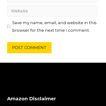
Website
Save my name, email, and website in this
browser for the next time I comment.
Amazon Disclaimer