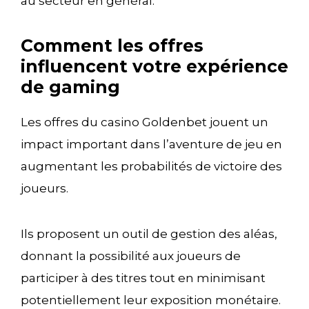
au secteur en général.
Comment les offres
influencent votre expérience
de gaming
Les offres du casino Goldenbet jouent un
impact important dans l’aventure de jeu en
augmentant les probabilités de victoire des
joueurs.
Ils proposent un outil de gestion des aléas,
donnant la possibilité aux joueurs de
participer à des titres tout en minimisant
potentiellement leur exposition monétaire.