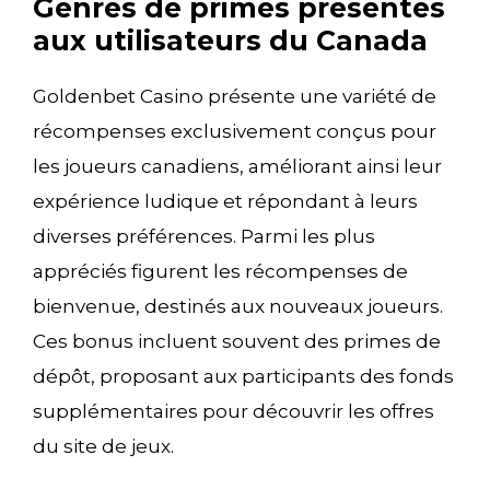
Genres de primes présentés
aux utilisateurs du Canada
Goldenbet Casino présente une variété de
récompenses exclusivement conçus pour
les joueurs canadiens, améliorant ainsi leur
expérience ludique et répondant à leurs
diverses préférences. Parmi les plus
appréciés figurent les récompenses de
bienvenue, destinés aux nouveaux joueurs.
Ces bonus incluent souvent des primes de
dépôt, proposant aux participants des fonds
supplémentaires pour découvrir les offres
du site de jeux.