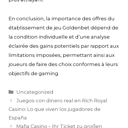
En conclusion, la importance des offres du
établissement de jeu Goldenbet dépend de
la condition individuelle et d’une analyse
éclairée des gains potentiels par rapport aux
limitations imposées, permettant ainsi aux
joueurs de faire des choix conformes à leurs
objectifs de gaming.
Categories
Uncategorized
Juegos con dinero real en Rich Royal
Casino: Lo que viven los jugadores de
España
Mafia Casino – Ihr Ticket zu großen