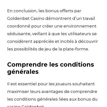
En conclusion, les bonus offerts par
Goldenbet Casino démontrent d’un travail
coordonné pour créer une environnement
séduisante, veillant à que les utilisateurs se
considèrent appréciés et incités à découvrir
les possibilités de jeu de la plate-forme.
Comprendre les conditions
générales
Il est essentiel pour les joueurs souhaitant
maximiser leurs avantages de comprendre
les conditions générales liées aux bonus du
casino Goldenbet.