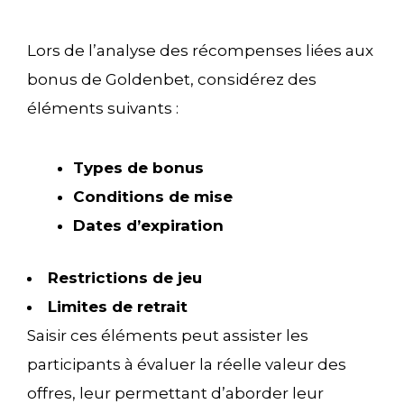
Lors de l’analyse des récompenses liées aux
bonus de Goldenbet, considérez des
éléments suivants :
Types de bonus
Conditions de mise
Dates d’expiration
Restrictions de jeu
Limites de retrait
Saisir ces éléments peut assister les
participants à évaluer la réelle valeur des
offres, leur permettant d’aborder leur