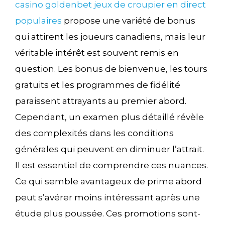
casino goldenbet jeux de croupier en direct
populaires
propose une variété de bonus
qui attirent les joueurs canadiens, mais leur
véritable intérêt est souvent remis en
question. Les bonus de bienvenue, les tours
gratuits et les programmes de fidélité
paraissent attrayants au premier abord.
Cependant, un examen plus détaillé révèle
des complexités dans les conditions
générales qui peuvent en diminuer l’attrait.
Il est essentiel de comprendre ces nuances.
Ce qui semble avantageux de prime abord
peut s’avérer moins intéressant après une
étude plus poussée. Ces promotions sont-