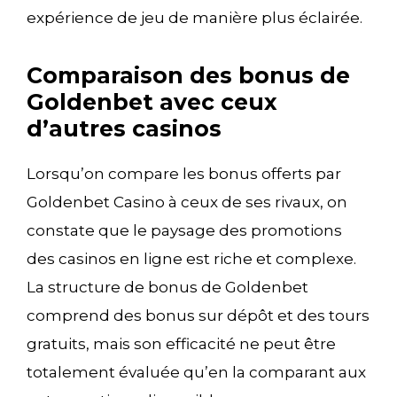
expérience de jeu de manière plus éclairée.
Comparaison des bonus de
Goldenbet avec ceux
d’autres casinos
Lorsqu’on compare les bonus offerts par
Goldenbet Casino à ceux de ses rivaux, on
constate que le paysage des promotions
des casinos en ligne est riche et complexe.
La structure de bonus de Goldenbet
comprend des bonus sur dépôt et des tours
gratuits, mais son efficacité ne peut être
totalement évaluée qu’en la comparant aux