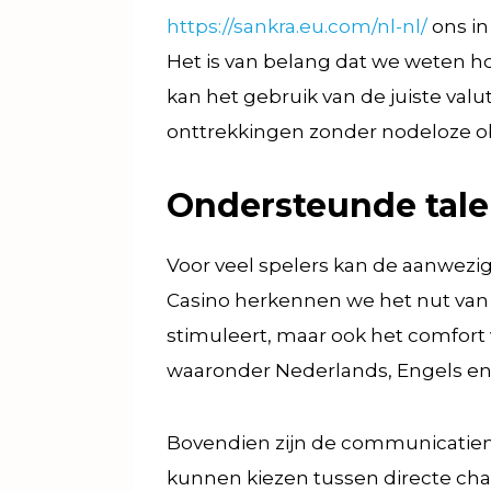
https://sankra.eu.com/nl-nl/
ons in
Het is van belang dat we weten h
kan het gebruik van de juiste val
onttrekkingen zonder nodeloze ob
Ondersteunde tal
Voor veel spelers kan de aanwezigh
Casino herkennen we het nut van 
stimuleert, maar ook het comfort 
waaronder Nederlands, Engels en d
Bovendien zijn de communicatiemo
kunnen kiezen tussen directe chat