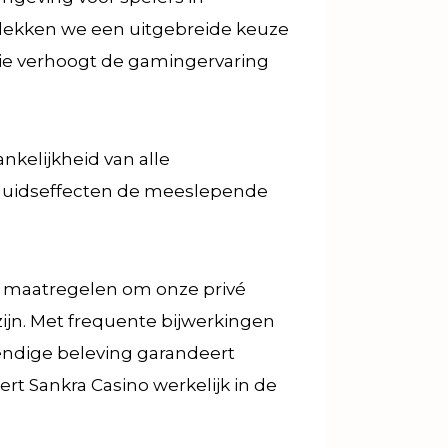
tdekken we een uitgebreide keuze
atie verhoogt de gamingervaring
nkelijkheid van alle
eluidseffecten de meeslepende
te maatregelen om onze privé
 zijn. Met frequente bijwerkingen
endige beleving garandeert
t Sankra Casino werkelijk in de