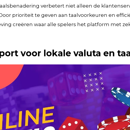
lsbenadering verbetert niet alleen de klantenservi
 Door prioriteit te geven aan taalvoorkeuren en ef
ving creëren waar alle spelers het platform met z
ort voor lokale valuta en taa