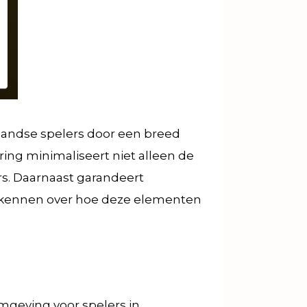
landse spelers door een breed
ing minimaliseert niet alleen de
rs. Daarnaast garandeert
verkennen over hoe deze elementen
mgeving voor spelers in