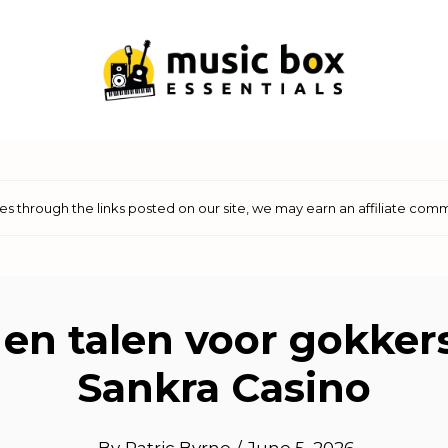
 through the links posted on our site, we may earn an affiliate comm
en talen voor gokkers
Sankra Casino