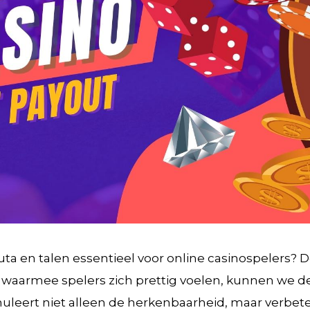
uta en talen essentieel voor online casinospelers? 
n waarmee spelers zich prettig voelen, kunnen we de 
leert niet alleen de herkenbaarheid, maar verbetert