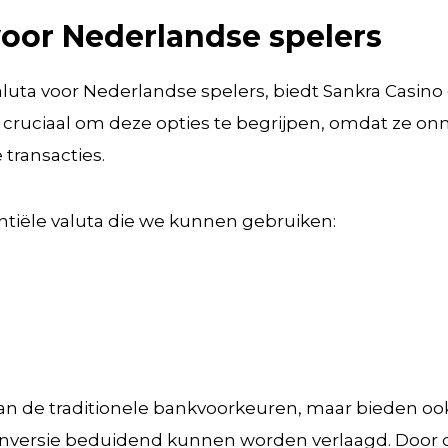
voor Nederlandse spelers
uta voor Nederlandse spelers, biedt Sankra Casino e
 cruciaal om deze opties te begrijpen, omdat ze onm
 transacties.
ntiële valuta die we kunnen gebruiken:
 aan de traditionele bankvoorkeuren, maar bieden o
versie beduidend kunnen worden verlaagd. Door cryp