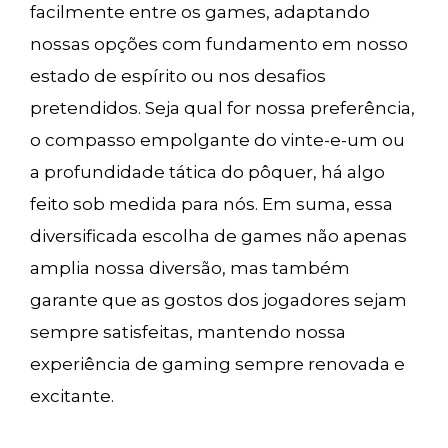
facilmente entre os games, adaptando
nossas opções com fundamento em nosso
estado de espírito ou nos desafios
pretendidos. Seja qual for nossa preferência,
o compasso empolgante do vinte-e-um ou
a profundidade tática do pôquer, há algo
feito sob medida para nós. Em suma, essa
diversificada escolha de games não apenas
amplia nossa diversão, mas também
garante que as gostos dos jogadores sejam
sempre satisfeitas, mantendo nossa
experiência de gaming sempre renovada e
excitante.