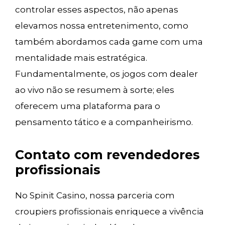
controlar esses aspectos, não apenas
elevamos nossa entretenimento, como
também abordamos cada game com uma
mentalidade mais estratégica.
Fundamentalmente, os jogos com dealer
ao vivo não se resumem à sorte; eles
oferecem uma plataforma para o
pensamento tático e a companheirismo.
Contato com revendedores
profissionais
No Spinit Casino, nossa parceria com
croupiers profissionais enriquece a vivência