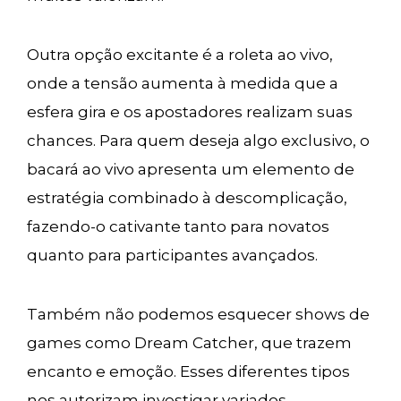
Outra opção excitante é a roleta ao vivo,
onde a tensão aumenta à medida que a
esfera gira e os apostadores realizam suas
chances. Para quem deseja algo exclusivo, o
bacará ao vivo apresenta um elemento de
estratégia combinado à descomplicação,
fazendo-o cativante tanto para novatos
quanto para participantes avançados.
Também não podemos esquecer shows de
games como Dream Catcher, que trazem
encanto e emoção. Esses diferentes tipos
nos autorizam investigar variados