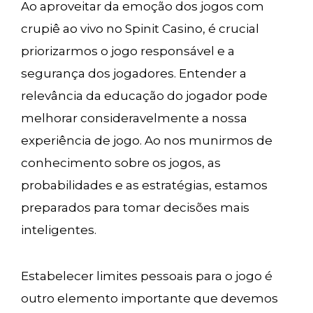
Ao aproveitar da emoção dos jogos com
crupiê ao vivo no Spinit Casino, é crucial
priorizarmos o jogo responsável e a
segurança dos jogadores. Entender a
relevância da educação do jogador pode
melhorar consideravelmente a nossa
experiência de jogo. Ao nos munirmos de
conhecimento sobre os jogos, as
probabilidades e as estratégias, estamos
preparados para tomar decisões mais
inteligentes.
Estabelecer limites pessoais para o jogo é
outro elemento importante que devemos