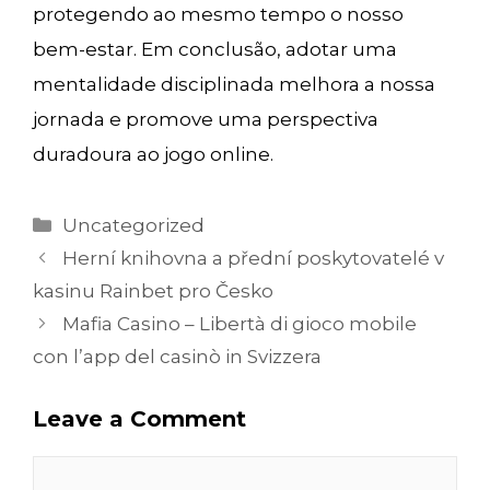
protegendo ao mesmo tempo o nosso
bem-estar. Em conclusão, adotar uma
mentalidade disciplinada melhora a nossa
jornada e promove uma perspectiva
duradoura ao jogo online.
Categories
Uncategorized
Herní knihovna a přední poskytovatelé v
kasinu Rainbet pro Česko
Mafia Casino – Libertà di gioco mobile
con l’app del casinò in Svizzera
Leave a Comment
Comment