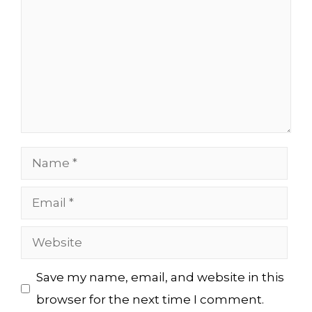
Name
Email
Website
Save my name, email, and website in this
browser for the next time I comment.