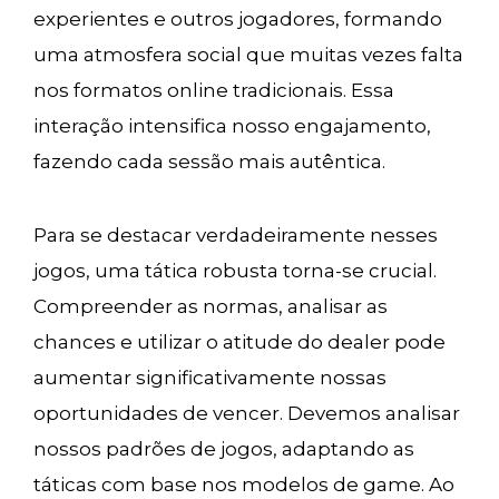
experientes e outros jogadores, formando
uma atmosfera social que muitas vezes falta
nos formatos online tradicionais. Essa
interação intensifica nosso engajamento,
fazendo cada sessão mais autêntica.
Para se destacar verdadeiramente nesses
jogos, uma tática robusta torna-se crucial.
Compreender as normas, analisar as
chances e utilizar o atitude do dealer pode
aumentar significativamente nossas
oportunidades de vencer. Devemos analisar
nossos padrões de jogos, adaptando as
táticas com base nos modelos de game. Ao