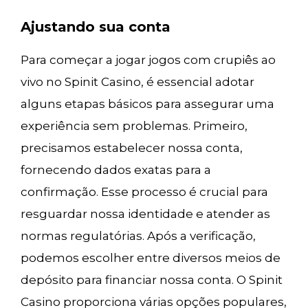
Ajustando sua conta
Para começar a jogar jogos com crupiês ao
vivo no Spinit Casino, é essencial adotar
alguns etapas básicos para assegurar uma
experiência sem problemas. Primeiro,
precisamos estabelecer nossa conta,
fornecendo dados exatas para a
confirmação. Esse processo é crucial para
resguardar nossa identidade e atender as
normas regulatórias. Após a verificação,
podemos escolher entre diversos meios de
depósito para financiar nossa conta. O Spinit
Casino proporciona várias opções populares,