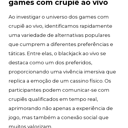
games com crupiê ao vivo
Ao investigar o universo dos games com
crupiê ao vivo, identificamos rapidamente
uma variedade de alternativas populares
que cumprem a diferentes preferências e
táticas. Entre elas, o blackjack ao vivo se
destaca como um dos preferidos,
proporcionando uma vivência imersiva que
replica a emoção de um cassino físico. Os
participantes podem comunicar-se com
crupiês qualificados em tempo real,
aprimorando não apenas a experiência de
jogo, mas também a conexão social que
muitos valorizam.