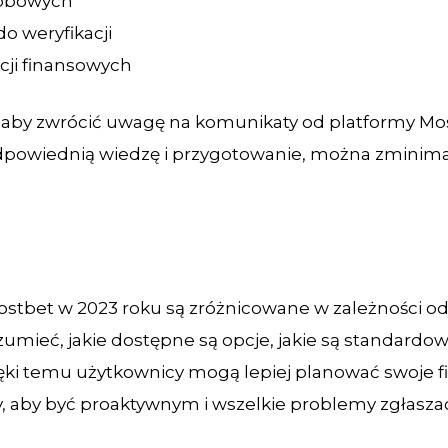
sobowych
 weryfikacji
ucji finansowych
 aby zwrócić uwagę na komunikaty od platformy Mos
dpowiednią wiedzę i przygotowanie, można zminima
tbet w 2023 roku są zróżnicowane w zależności od
zumieć, jakie dostępne są opcje, jakie są standardowe
ęki temu użytkownicy mogą lepiej planować swoje f
y, aby być proaktywnym i wszelkie problemy zgłasza