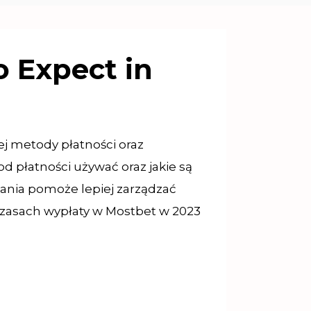
 Expect in
ej metody płatności oraz
d płatności używać oraz jakie są
ania pomoże lepiej zarządzać
 czasach wypłaty w Mostbet w 2023