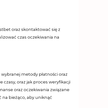
tbet oraz skontaktować się z
lizować czas oczekiwania na
 wybranej metody płatności oraz
 czasy, oraz jak proces weryfikacji
inanse oraz oczekiwania związane
ć na bieżąco, aby uniknąć