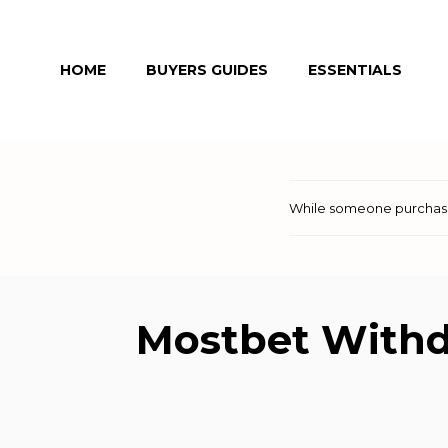
Skip
to
HOME
BUYERS GUIDES
ESSENTIALS
content
While someone purchases
Mostbet Withd