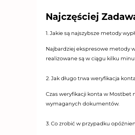
Najczęściej Zadaw
1. Jakie są najszybsze metody wyp
Najbardziej ekspresowe metody wyp
realizowane są w ciągu kilku minu
2. Jak długo trwa weryfikacja kont
Czas weryfikacji konta w Mostbet 
wymaganych dokumentów.
3. Co zrobić w przypadku opóźnien