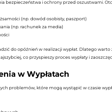
ia bezpieczeństwa i ochrony przed oszustwami. Ot
samości (np. dowód osobisty, paszport)
ania (np. rachunek za media)
ości
dzić do opóźnień w realizacji wypłat. Dlatego warto 
szybciej, co przyspieszy proces wypłaty i zaoszczęd
enia w Wypłatach
ch problemów, które mogą wystąpić w czasie wypł