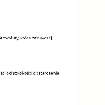
towaluty, które zazwyczaj
ści od szybkości dostarczenia