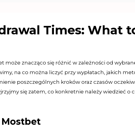
rawal Times: What to
et może znacząco się różnić w zależności od wybran
wimy, na co można liczyć przy wypłatach, jakich meto
mienie poszczególnych kroków oraz czasów oczekiw
jrzyjmy się zatem, co konkretnie należy wiedzieć o
 Mostbet