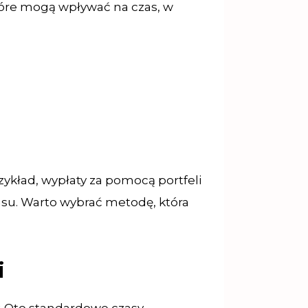
óre mogą wpływać na czas, w
ykład, wypłaty za pomocą portfeli
asu. Warto wybrać metodę, która
i
y. Oto standardowe czasy