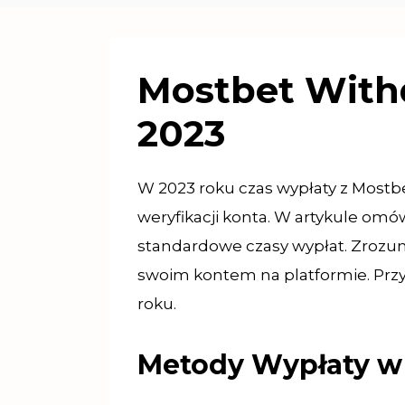
Mostbet Withd
2023
W 2023 roku czas wypłaty z Mostb
weryfikacji konta. W artykule omó
standardowe czasy wypłat. Zrozu
swoim kontem na platformie. Przy
roku.
Metody Wypłaty w