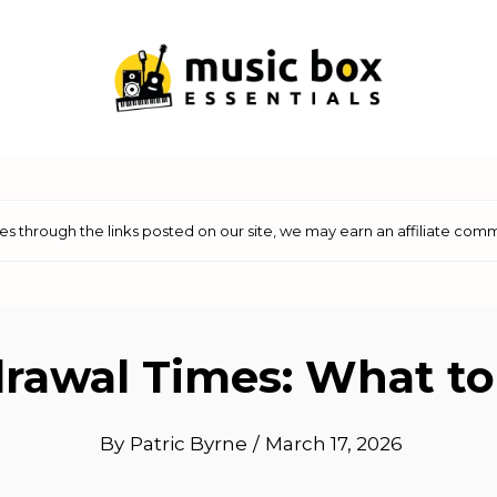
 through the links posted on our site, we may earn an affiliate comm
rawal Times: What to 
By
Patric Byrne
/
March 17, 2026