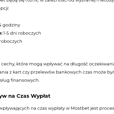
cji:
4 godziny
:
1-5 dni roboczych
 roboczych
 cechy, które mogą wpływać na długość oczekiwani
ania z kart czy przelewów bankowych czas może być
sług finansowych.
ływ na Czas Wypłat
ywających na czas wypłaty w Mostbet jest proces we