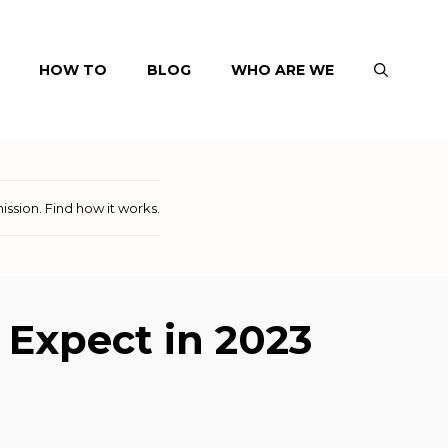
HOW TO
BLOG
WHO ARE WE
ission.
Find how it works
.
Expect in 2023