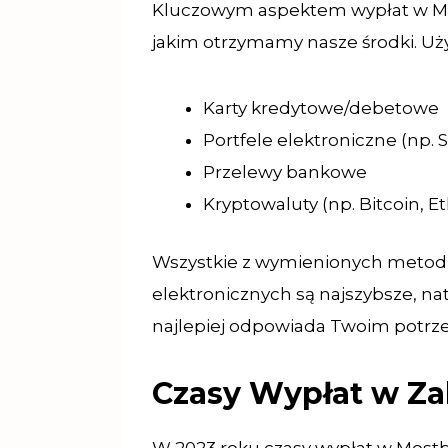
Kluczowym aspektem wypłat w Mos
jakim otrzymamy nasze środki. Uży
Karty kredytowe/debetowe
Portfele elektroniczne (np. Sk
Przelewy bankowe
Kryptowaluty (np. Bitcoin, 
Wszystkie z wymienionych metod ró
elektronicznych są najszybsze, n
najlepiej odpowiada Twoim potr
Czasy Wypłat w Za
W 2023 roku czasy wypłat w Mostb