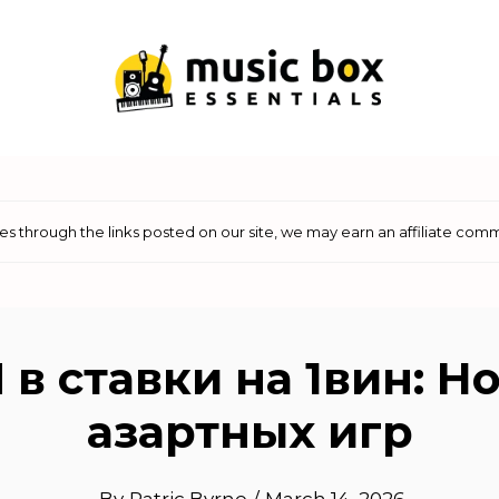
 through the links posted on our site, we may earn an affiliate comm
в ставки на 1вин: 
азартных игр