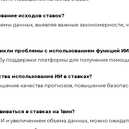
ование исходов ставок?
емы данных, выявляя важные закономерности, ч
зникли проблемы с использованием функций ИИ 
жбу поддержки платформы для получения помощ
тва использования ИИ в ставках?
шение качества прогнозов, повышение безопасн
виваться в ставках на 1вин?
 ИИ и увеличением объема данных, можно ожида