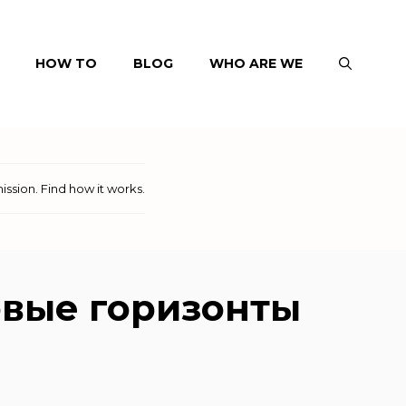
HOW TO
BLOG
WHO ARE WE
ission.
Find how it works
.
Новые горизонты