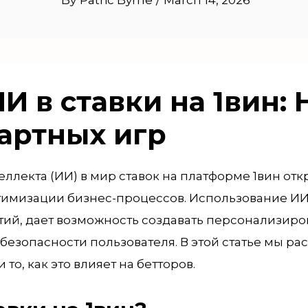
By
Patric Byrne
/
March 14, 2026
И в ставки на 1вин:
артных игр
еллекта (ИИ) в мир ставок на платформе 1вин от
имизации бизнес-процессов. Использование ИИ
тий, дает возможность создавать персонализир
безопасности пользователя. В этой статье мы р
 то, как это влияет на бетторов.