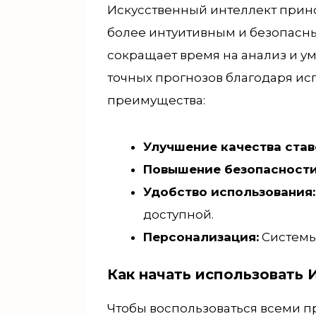
Искусственный интеллект прино
более интуитивным и безопасны
сокращает время на анализ и у
точных прогнозов благодаря ис
преимущества:
Улучшение качества став
Повышение безопасности
Удобство использования:
доступной.
Персонализация:
Системы
Как начать использовать 
Чтобы воспользоваться всеми п