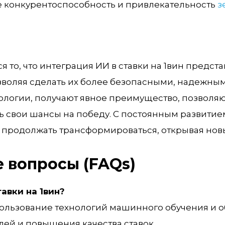
её конкурентоспособность и привлекательность
з
ся то, что интеграция ИИ в ставки на 1вин предс
озволяя сделать их более безопасными, надежн
нологии, получают явное преимущество, позвол
ть свои шансы на победу. С постоянным развитие
ут продолжать трансформироваться, открывая нов
 вопросы (FAQs)
тавки на 1вин?
ользование технологий машинного обучения и о
ей и повышения качества ставок.