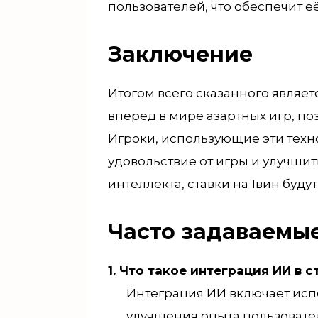
пользователей, что обеспечит 
Заключение
Итогом всего сказанного являет
вперед в мире азартных игр, п
Игроки, использующие эти тех
удовольствие от игры и улучши
интеллекта, ставки на 1вин буд
Часто задаваемые
1. Что такое интеграция ИИ в с
Интеграция ИИ включает исп
улучшения опыта пользовател