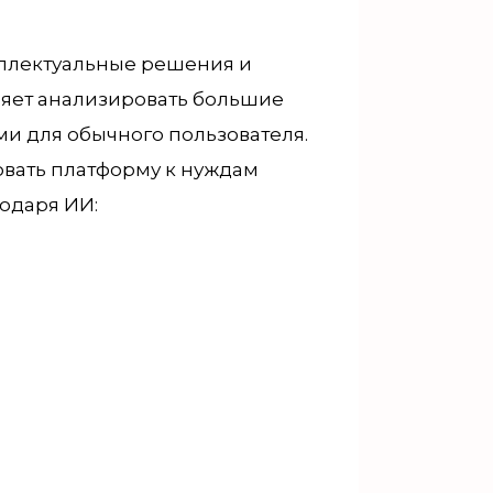
еллектуальные решения и
яет анализировать большие
и для обычного пользователя.
ровать платформу к нуждам
одаря ИИ: