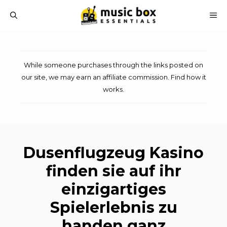
Skip
M
to
content
While someone purchases through the links posted on
our site, we may earn an affiliate commission.
Find how it
works
.
Dusenflugzeug Kasino
finden sie auf ihr
einzigartiges
Spielerlebnis zu
handen ganz