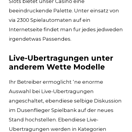
Slots bietet unser Casino eine
beeindruckende Palette. Unter einsatz von
via 2300 Spielautomaten auf ein
Internetseite findet man fur jedes jedweden
irgendetwas Passendes.
Live-Ubertragungen unter
anderem Wette Modelle
Ihr Betreiber ermoglicht ‘ne enorme
Auswahl bei Live-Ubertragungen
angeschaltet, ebendiese selbige Diskussion
im Dusenflieger Spielbank auf der neues
Stand hochstellen. Ebendiese Live-
Ubertragungen werden in Kategorien