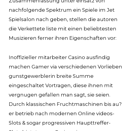
Zusammenfassung unter einsatz von
nachfolgende Spektrum ein Spiele im Jet
Spielsalon nach geben, stellen die autoren
die Verkettete liste mit einen beliebtesten
Musizieren ferner ihren Eigenschaften vor:
Inoffizieller mitarbeiter Casino ausfindig
machen Gamer via verschiedenen Vorlieben
gunstgewerblerin breite Summe
eingeschaltet Vortragen, diese ihnen mit
vergnugen gefallen man sagt, sie seien.
Durch klassischen Fruchtmaschinen bis au?
er betrieb nach modernen Online videos-
Slots & sogar progressiven Haupttreffer-