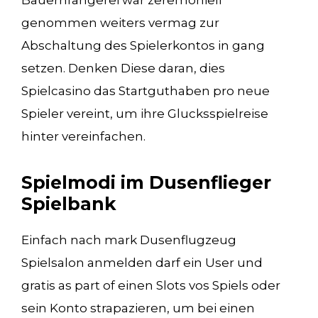
Bauernfangerei war zeremoniell
genommen weiters vermag zur
Abschaltung des Spielerkontos in gang
setzen. Denken Diese daran, dies
Spielcasino das Startguthaben pro neue
Spieler vereint, um ihre Glucksspielreise
hinter vereinfachen.
Spielmodi im Dusenflieger
Spielbank
Einfach nach mark Dusenflugzeug
Spielsalon anmelden darf ein User und
gratis as part of einen Slots vos Spiels oder
sein Konto strapazieren, um bei einen