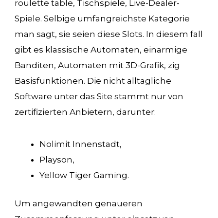
roulette table, Tischspiele, Live-Dealer-
Spiele. Selbige umfangreichste Kategorie
man sagt, sie seien diese Slots. In diesem fall
gibt es klassische Automaten, einarmige
Banditen, Automaten mit 3D-Grafik, zig
Basisfunktionen. Die nicht alltagliche
Software unter das Site stammt nur von
zertifizierten Anbietern, darunter:
Nolimit Innenstadt,
Playson,
Yellow Tiger Gaming.
Um angewandten genaueren