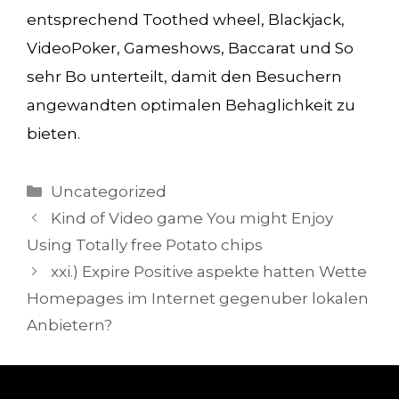
entsprechend Toothed wheel, Blackjack,
VideoPoker, Gameshows, Baccarat und So
sehr Bo unterteilt, damit den Besuchern
angewandten optimalen Behaglichkeit zu
bieten.
Categories
Uncategorized
Kind of Video game You might Enjoy
Using Totally free Potato chips
xxi.) Expire Positive aspekte hatten Wette
Homepages im Internet gegenuber lokalen
Anbietern?